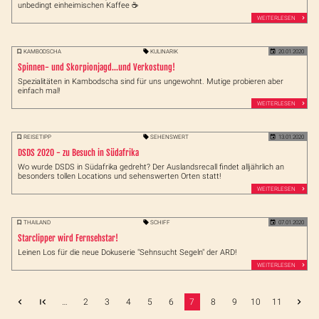
unbedingt einheimischen Kaffee ☕
WEITERLESEN
KAMBODSCHA
KULINARIK
20.01.2020
Spinnen- und Skorpionjagd...und Verkostung!
Spezialitäten in Kambodscha sind für uns ungewohnt. Mutige probieren aber
einfach mal!
WEITERLESEN
REISETIPP
SEHENSWERT
13.01.2020
DSDS 2020 - zu Besuch in Südafrika
Wo wurde DSDS in Südafrika gedreht? Der Auslandsrecall findet alljährlich an
besonders tollen Locations und sehenswerten Orten statt!
WEITERLESEN
THAILAND
SCHIFF
07.01.2020
Starclipper wird Fernsehstar!
Leinen Los für die neue Dokuserie "Sehnsucht Segeln" der ARD!
WEITERLESEN
…
2
3
4
5
6
7
8
9
10
11