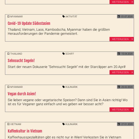
WEITERLESEN
MYANMAR
AKTIVITÄT
01.07.2020
Covid-19 Update Südostasien
Thailand, Vietnam, Laos, Kambodscha, Myanmar haben die größten
Herausforderungen der Pandemie gemeistert.
WEITERLESEN
THAILAND
SCHIFF
15.04.2020
Sehnsucht Segeln!
Start der neuen Dokuserie "Sehnsucht Segeln" mit der Starclipper am 20.April!
WEITERLESEN
MYANMAR
KULINARIK
25.02.2020
Vegan durch Asien!
Sie lieben vegane oder vegetarische Speisen? Dann sind Sie in Asien richtig! Wo
ist es für Veganer ganz einfach und wo geben wir besser acht?
WEITERLESEN
VIETNAM
KULINARIK
27.01.2020
Kaffeekultur in Vietnam
Kaffeehausspezialitäten gibt es nicht nur in Wien! Verkosten Sie in Vietnam