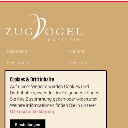
Reiseziele
Kontakt
Reisearten
Newsletter
Reisetipps
Impressum
Cookies & Drittinhalte
Indochina im Portrait
AGB
Auf dieser Website werden Cookies und
Drittinhalte verwendet. Im Folgenden können
Blog
Datenschutz
Sie Ihre Zustimmung geben oder widerrufen.
Weitere Informationen finden Sie in unserer
Datenschutzerklärung.
Zugvogeltouristik GmbH
Buchfeldgasse 16
Einstellungen
1080 Wien