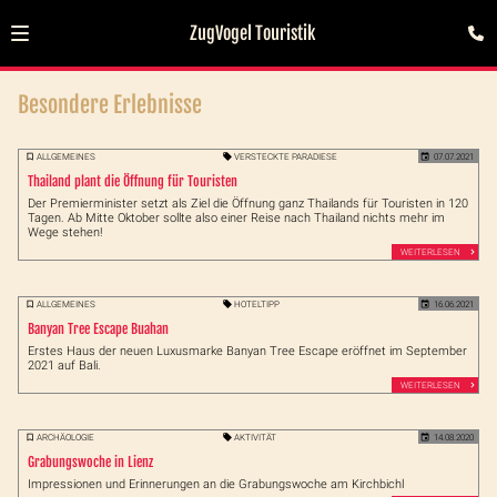
ZugVogel Touristik
Besondere Erlebnisse
ALLGEMEINES
VERSTECKTE PARADIESE
07.07.2021
Thailand plant die Öffnung für Touristen
Der Premierminister setzt als Ziel die Öffnung ganz Thailands für Touristen in 120
Tagen. Ab Mitte Oktober sollte also einer Reise nach Thailand nichts mehr im
Wege stehen!
WEITERLESEN
ALLGEMEINES
HOTELTIPP
16.06.2021
Banyan Tree Escape Buahan
Erstes Haus der neuen Luxusmarke Banyan Tree Escape eröffnet im September
2021 auf Bali.
WEITERLESEN
ARCHÄOLOGIE
AKTIVITÄT
14.08.2020
Grabungswoche in Lienz
Impressionen und Erinnerungen an die Grabungswoche am Kirchbichl