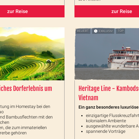
zur Reise
zur Reise
BELIEBT
EXKLUSIV
TOP
iches Dorferlebnis um
Heritage Line - Kambod
Vietnam
tung im Homestay bei den
Ein ganz besonderes luxuriöses
ao
einzigartige Flusskreuzfahrt
und Bambusflechten mit den
kolonialem Ambiente
schen
ausgewählte wunderbare A
en, die zum immateriellen
spannende Vorträge
urerbe gehören