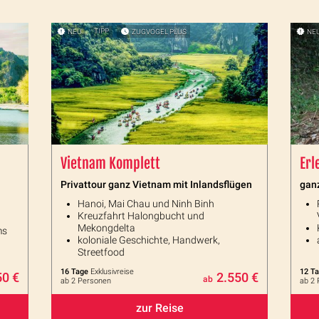
NEU
TIPP
ZUGVOGEL PLUS
NE
Vietnam Komplett
Erl
Privattour ganz Vietnam mit Inlandsflügen
gan
Hanoi, Mai Chau und Ninh Binh
Kreuzfahrt Halongbucht und
Mekongdelta
ms
koloniale Geschichte, Handwerk,
Streetfood
16 Tage
Exklusivreise
12 T
50 €
2.550 €
ab
ab 2 Personen
ab 2
zur Reise