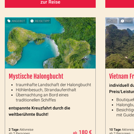
zur Reise
ANGEBOT
REISETIPP
AKTIV
NEU
Mystische Halongbucht
Vietnam Fr
traumhafte Landschaft der Halongbucht
individuell 
Höhlenbesuch, Strandaufenthalt
Preis/Leistu
Übernachtung an Bord eines
Boutiqueh
traditionellen Schiffes
Halongbu
entspannte Kreuzfahrt durch die
Besichtig
weltberühmte Bucht!
mit Guide
2 Tage
Aktivreise
10 Tage
Aktivrei
180 €
ab
ab 2 Personen
ab 2 Personen