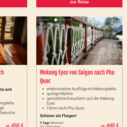
zur Reise
BELIEBT
REISETIPP
ch
Mekong Eyes von Saigon nach Phu
Quoc
erlebnisreiche Ausflüge im Mekongdelta
lta und
quirlige Märkte
gemütliche Kreuzfahrt auf der Mekong
ongdelta
Eyes
üge
Fähre nach Phu Quoc
rfbesuche
Schöner als Fliegen!
3 Tage
Aktivreise
450 €
440 €
ab
ab
ab 2 Personen