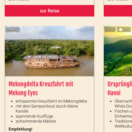
zur Reise
BELIEBT
AKTIV
NEU
Mekongdelta Kreuzfahrt mit
Ursprüngl
Mekong Eyes
Hanoi
entspannte Kreuzfahrt im Mekongdelta
Übernach
mit dem Sampanboot durch kleine
White Dz
Kanäle
Fischen 
spannende Ausflüge
Einheimi
schwimmende Märkte
Tradition
Weltkult
Empfehlung!