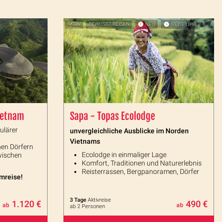
AKTIV
BEWUSST REISEN
NEU
REISETIPP
ietnam
Sapa - Topas Ecolodge
ulärer
unvergleichliche Ausblicke im Norden
Vietnams
en Dörfern
Ecolodge in einmaliger Lage
wischen
Komfort, Traditionen und Naturerlebnis
Reisterrassen, Bergpanoramen, Dörfer
amreise!
3 Tage
Aktivreise
1.120 €
490 €
ab
ab
ab 2 Personen