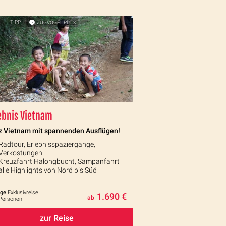
U
TIPP
ZUGVOGEL PLUS
ebnis Vietnam
z Vietnam mit spannenden Ausflügen!
Radtour, Erlebnisspaziergänge,
Verkostungen
Kreuzfahrt Halongbucht, Sampanfahrt
alle Highlights von Nord bis Süd
age
Exklusivreise
1.690 €
ab
 Personen
zur Reise