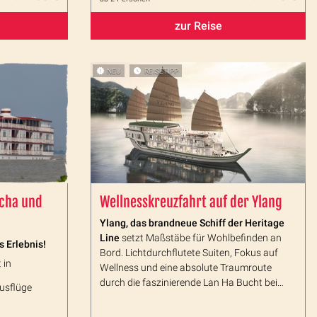
zur Reise
NEU
REISETIPP
scha und
Wellnesskreuzfahrt auf der Ylang
Ylang, das brandneue Schiff der Heritage
Line
setzt Maßstäbe für Wohlbefinden an
 Erlebnis!
Bord. Lichtdurchflutete Suiten, Fokus auf
 in
Wellness und eine absolute Traumroute
durch die faszinierende Lan Ha Bucht bei
usflüge
Halong. Traumhafte Kalksteinformationen in
der Lan Ha Bay in Vietnam!