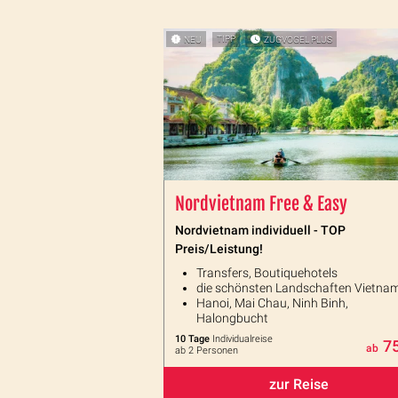
NEU
TIPP
ZUGVOGEL PLUS
Nordvietnam Free & Easy
Nordvietnam individuell - TOP
Preis/Leistung!
Transfers, Boutiquehotels
die schönsten Landschaften Vietna
Hanoi, Mai Chau, Ninh Binh,
Halongbucht
10 Tage
Individualreise
7
ab
ab 2 Personen
zur Reise