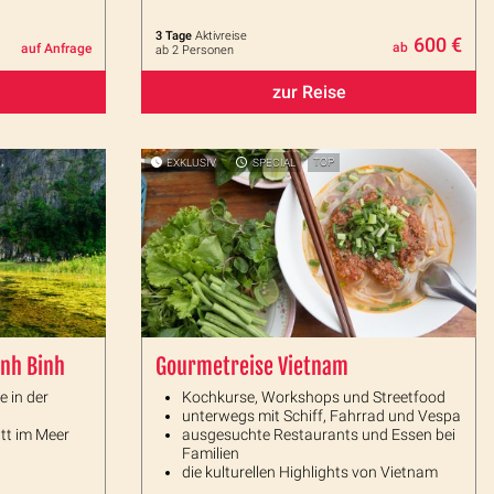
3 Tage
Aktivreise
600 €
ab
auf Anfrage
ab 2 Personen
zur Reise
EXKLUSIV
SPECIAL
TOP
nh Binh
Gourmetreise Vietnam
 in der
Kochkurse, Workshops und Streetfood
unterwegs mit Schiff, Fahrrad und Vespa
att im Meer
ausgesuchte Restaurants und Essen bei
Familien
die kulturellen Highlights von Vietnam