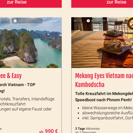
zur Reise
zur Reise
TIPP
ZUGVOGEL PLUS
AKTIV
REISETIPP
TOP
ee & Easy
Mekong Eyes Vietnam na
Kambodscha
durch Vietnam - TOP
ng!
Tolle Kreuzfahrt im Mekongde
otels, Transfers, Inlandsflüge
Speedboot nach Phnom Penh!
chtkreuzfahrt
kleine Wasserwege im Mek
ungen auf eigene Faust oder
abwechslungsreiche Ausfl
inkl. Sampanbootfahrt, Do
se
3 Tage
Aktivreise
990 €
ab
ab 2 Personen