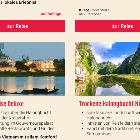
s lokales Erlebnis!
8 Tage
Exklusivreise
auf Anfrage
ab 2 Personen
zur Reise
zur Reise
IV
TOP
ise Deluxe
Trockene Halongbucht Ni
rflug über die Halongbucht
spektakuläre Landschaft wie
f der Kreuzfahrt
Halongbucht
tung im Gouverneurspalast
inmitten von Reisfeldern st
lte Restaurants und Guides
Fahrt mit dem traditionellen
Sampanboot
 Vietnam mit allem Komfort!