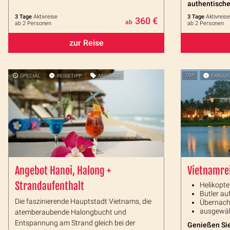
authentische
3 Tage
Aktivreise
3 Tage
Aktivreise
360 €
ab
ab 2 Personen
ab 2 Personen
zur Reise
SPECIAL
REISETIPP
ANGEBOT
TOP
EXKLUS
Angebot Hanoi, Halong +
Vietnamre
Strandaufenthalt
Helikopte
Butler au
Die faszinierende Hauptstadt Vietnams, die
Übernach
ausgewäh
atemberaubende Halongbucht und
Entspannung am Strand gleich bei der
Genießen Sie