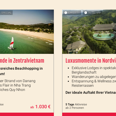
SPECIAL
EXKLUSIV
REISETIPP
nde in Zentralvietnam
Luxusmomente in Nordv
Exklusive Lodges in spektak
sreiches Beachhopping in
Berglandschaft
am!
Wanderungen zu abgelegen
ger Strand von Danang
Entspannung & Wellness z
s Flair in Nha Trang
Reisterrassen
liches Quy Nhon
Der ideale Auftakt Ihrer Vietn
ise
5 Tage
Aktivreise
1.030 €
ab
ab 2 Personen