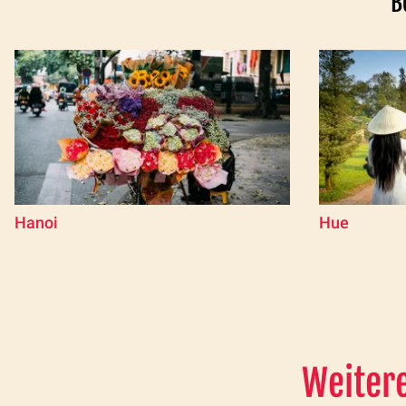
B
Hanoi
Hue
Weitere