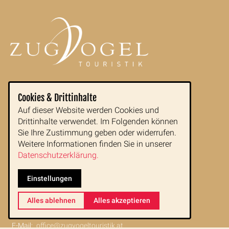
Reiseziele
Kontakt
Cookies & Drittinhalte
Reisearten
Newsletter
Auf dieser Website werden Cookies und
Drittinhalte verwendet. Im Folgenden können
Reisetipps
Impressum
Sie Ihre Zustimmung geben oder widerrufen.
Weitere Informationen finden Sie in unserer
Indochina im Portrait
AGB
Datenschutzerklärung.
Blog
Datenschutz
Einstellungen
Zugvogeltouristik GmbH
Alles ablehnen
Alles akzeptieren
Buchfeldgasse 16
1080 Wien
E-Mail:
office@zugvogeltouristik.at