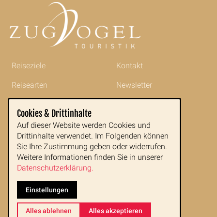
Reiseziele
Kontakt
Reisearten
Newsletter
Reisetipps
Impressum
Cookies & Drittinhalte
Indochina im Portrait
AGB
Auf dieser Website werden Cookies und
Drittinhalte verwendet. Im Folgenden können
Blog
Datenschutz
Sie Ihre Zustimmung geben oder widerrufen.
Weitere Informationen finden Sie in unserer
Datenschutzerklärung.
Zugvogeltouristik GmbH
Buchfeldgasse 16
Einstellungen
1080 Wien
E-Mail:
office@zugvogeltouristik.at
Tel.:
+43 1 890 77 00
Alles ablehnen
Alles akzeptieren
Fax:
+43 1 890 77 00 99