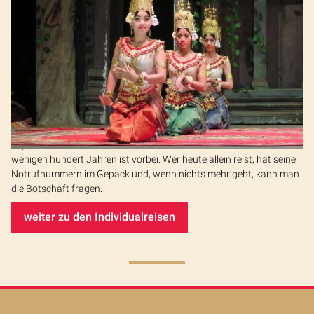
teilen kann. „Gruppe“ bei ZugVogel bedeutet jedoch nicht „Herde“,
sondern eine überschaubare, sinnvolle Anzahl von Reisenden.
weiter zu den Gruppenreisen
Individuelles Reisen nach Asien
Allein reisen will „gelernt“ sein. Die Zeit der abenteuerlichen
Expeditionen in die Wildnis unerforschter Länder wie noch vor
wenigen hundert Jahren ist vorbei. Wer heute allein reist, hat seine
Notrufnummern im Gepäck und, wenn nichts mehr geht, kann man
die Botschaft fragen.
weiter zu den Individualreisen