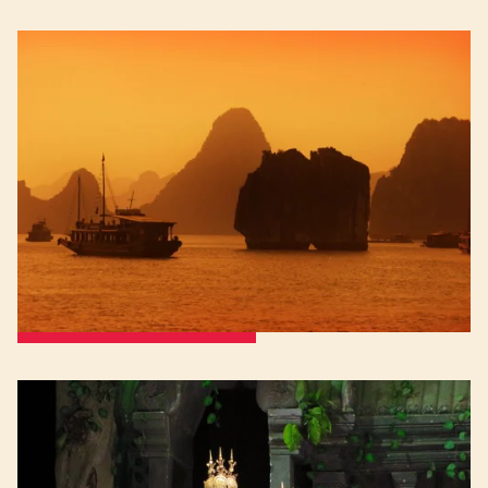
Rundreisen nach Südostasien: Der Aufbruch
- in die Ferne
Die Menschen wollten schon immer wissen, wie es „in der Fremde“
aussieht. Eineinhalb Jahrhunderte nachdem Thomas Cook die
ersten Pauschalreisen zusammenstellte ist das Reisen ein fester
Bestandteil unserer Kultur geworden. Das althochdeutsche „risa“
für „Aufbruch“ und „Fahrt“ drückt das Wesen des Reisens recht
treffend aus. Und wir haben uns ganz in diesem Sinne in Asien und
Indochina verliebt.
weiter zu den Rundreisen
Asien und Indochina in der Gruppe
Die einen lieben es, allein zu reisen, die anderen bevorzugen das
Reisen in der Gruppe. Wo man seine Erlebnisse direkt miteinander