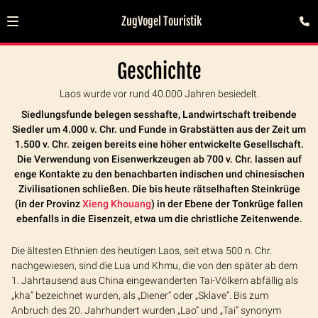
ZugVogel Touristik
Geschichte
Laos wurde vor rund 40.000 Jahren besiedelt.
Siedlungsfunde belegen sesshafte, Landwirtschaft treibende
Siedler um 4.000 v. Chr. und Funde in Grabstätten aus der Zeit um
1.500 v. Chr. zeigen bereits eine höher entwickelte Gesellschaft.
Die Verwendung von Eisenwerkzeugen ab 700 v. Chr. lassen auf
enge Kontakte zu den benachbarten indischen und chinesischen
Zivilisationen schließen. Die bis heute rätselhaften Steinkrüge
(in der Provinz
Xieng Khouang
) in der Ebene der Tonkrüge fallen
ebenfalls in die Eisenzeit, etwa um die christliche Zeitenwende.
Die ältesten Ethnien des heutigen Laos, seit etwa 500 n. Chr.
nachgewiesen, sind die Lua und Khmu, die von den später ab dem
1. Jahrtausend aus China eingewanderten Tai-Völkern abfällig als
„kha” bezeichnet wurden, als „Diener“ oder „Sklave“. Bis zum
Anbruch des 20. Jahrhundert wurden „Lao” und „Tai” synonym