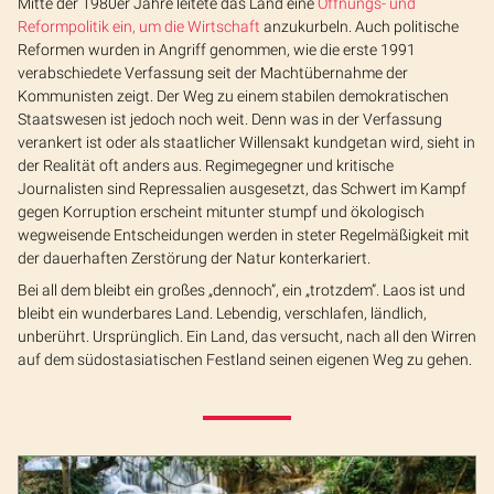
Mitte der 1980er Jahre leitete das Land eine
Öffnungs- und
Reformpolitik ein, um die Wirtschaft
anzukurbeln. Auch politische
Reformen wurden in Angriff genommen, wie die erste 1991
verabschiedete Verfassung seit der Machtübernahme der
Kommunisten zeigt. Der Weg zu einem stabilen demokratischen
Staatswesen ist jedoch noch weit. Denn was in der Verfassung
verankert ist oder als staatlicher Willensakt kundgetan wird, sieht in
der Realität oft anders aus. Regimegegner und kritische
Journalisten sind Repressalien ausgesetzt, das Schwert im Kampf
gegen Korruption erscheint mitunter stumpf und ökologisch
wegweisende Entscheidungen werden in steter Regelmäßigkeit mit
der dauerhaften Zerstörung der Natur konterkariert.
Bei all dem bleibt ein großes „dennoch”, ein „trotzdem”. Laos ist und
bleibt ein wunderbares Land. Lebendig, verschlafen, ländlich,
unberührt. Ursprünglich. Ein Land, das versucht, nach all den Wirren
auf dem südostasiatischen Festland seinen eigenen Weg zu gehen.