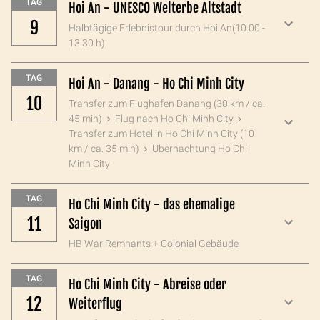
TAG
Hoi An - UNESCO Welterbe Altstadt
9
Halbtägige Erlebnistour durch Hoi An(10.00 -
13.30 h)
TAG
Hoi An - Danang - Ho Chi Minh City
10
Transfer zum Flughafen Danang (30 km / ca.
45 min)
Flug nach Ho Chi Minh City
Transfer zum Hotel in Ho Chi Minh City (10
km / ca. 35 min)
Übernachtung Ho Chi
Minh City
TAG
Ho Chi Minh City - das ehemalige
11
Saigon
HB War Remnants + Colonial Gebäude
TAG
Ho Chi Minh City - Abreise oder
12
Weiterflug