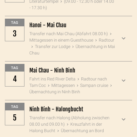
Literaturtempel
(09.00 - 12.30 h oder 14.00
- 17.30 h)
TAG
Hanoi - Mai Chau
3
Transfer nach Mai Chau (Abfahrt 08.00 h)
Mittagessen in einem Guesthouse
Radtour
Transfer zur Lodge
Übernachtung in Mai
Chau
TAG
Mai Chau - Ninh Binh
4
Fahrt ins Red River Delta
Radtour nach
Tam Coc
Mittagessen
Sampan cruise
Übernachtung in Ninh Binh
TAG
Ninh Binh - Halongbucht
5
Transfer nach Halong (Abholung zwischen
08.00 und 09.00 h)
Kreuzfahrt in der
Halong Bucht
Übernachtung an Bord