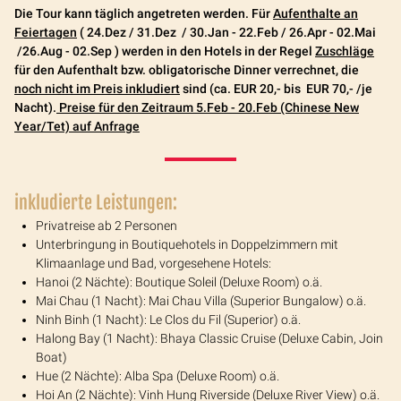
Die Tour kann täglich angetreten werden. Für
Aufenthalte an
Feiertagen
( 24.Dez / 31.Dez / 30.Jan - 22.Feb / 26.Apr - 02.Mai
/26.Aug - 02.Sep ) werden in den Hotels in der Regel
Zuschläge
für den Aufenthalt bzw. obligatorische Dinner verrechnet, die
noch nicht im Preis inkludiert
sind (ca. EUR 20,- bis EUR 70,- /je
Nacht).
Preise für den Zeitraum 5.Feb - 20.Feb (Chinese New
Year/Tet) auf Anfrage
inkludierte Leistungen:
Privatreise ab 2 Personen
Unterbringung in Boutiquehotels in Doppelzimmern mit
Klimaanlage und Bad, vorgesehene Hotels:
Hanoi (2 Nächte): Boutique Soleil (Deluxe Room) o.ä.
Mai Chau (1 Nacht): Mai Chau Villa (Superior Bungalow) o.ä.
Ninh Binh (1 Nacht): Le Clos du Fil (Superior) o.ä.
Halong Bay (1 Nacht): Bhaya Classic Cruise (Deluxe Cabin, Join
Boat)
Hue (2 Nächte): Alba Spa (Deluxe Room) o.ä.
Hoi An (2 Nächte):
Vinh Hung Riverside (Deluxe River View) o.ä.