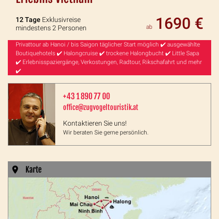
1690 €
12 Tage
Exklusivreise
ab
mindestens 2 Personen
Privattour ab Hanoi / bis Saigon täglicher Start möglich ✔️ ausgewählte
Boutiquehotels ✔️ Halongcruise ✔️ trockene Halongbucht ✔️ Little Sapa
✔️ Erlebnisspaziergänge, Verkostungen, Radtour, Rikschafahrt und mehr
✔️
+43 1 890 77 00
office@zugvogeltouristik.at
Kontaktieren Sie uns!
Wir beraten Sie gerne persönlich.
Karte