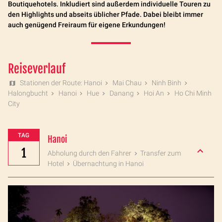
Boutiquehotels. Inkludiert sind außerdem individuelle Touren zu
den Highlights und abseits üblicher Pfade. Dabei bleibt immer
auch genügend Freiraum für eigene Erkundungen!
Reiseverlauf
Stationen der Route: Hanoi
Mai Chau
Ninh Binh
Halongbucht
Hanoi
Hue
Danang
Hoi An
Ho Chi Minh
City
TAG
Hanoi
1
Abholung durch den Fahrer
Transfer zum
Hotel
Übernachtung in Hanoi