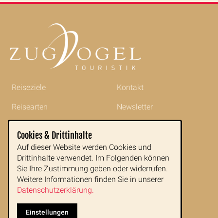
Reiseziele
Kontakt
Reisearten
Newsletter
Reisetipps
Impressum
Cookies & Drittinhalte
Indochina im Portrait
AGB
Auf dieser Website werden Cookies und
Drittinhalte verwendet. Im Folgenden können
Blog
Datenschutz
Sie Ihre Zustimmung geben oder widerrufen.
Weitere Informationen finden Sie in unserer
Datenschutzerklärung.
Zugvogeltouristik GmbH
Buchfeldgasse 16
Einstellungen
1080 Wien