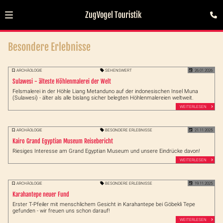
ZugVogel Touristik
Besondere Erlebnisse
ARCHÄOLOGIE
SEHENSWERT
26.01.2026
Sulawesi - älteste Höhlenmalerei der Welt
Felsmalerei in der Höhle Liang Metanduno auf der indonesischen Insel Muna
(Sulawesi) - älter als alle bislang sicher belegten Höhlenmalereien weltweit.
WEITERLESEN
ARCHÄOLOGIE
BESONDERE ERLEBNISSE
21.11.2025
Kairo Grand Egyptian Museum Reisebericht
Riesiges Interesse am Grand Egyptian Museum und unsere Eindrücke davon!
WEITERLESEN
ARCHÄOLOGIE
BESONDERE ERLEBNISSE
19.11.2025
Karahantepe neuer Fund
Erster T-Pfeiler mit menschlichem Gesicht in Karahantepe bei Göbekli Tepe
gefunden - wir freuen uns schon darauf!
WEITERLESEN