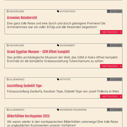
ARCHÄOLOGIE
AUTHENTISCH
13.11.2025
Armenien Reisebericht
Eine ganz tolle Reise und eine durch und durch gelungene Premiere! Die
Armenienreise war ein voller Erfolg und alle Reisenden begeistert!
WEITERLESEN
ARCHÄOLOGIE
SEHENSWERT
29.10.2025
Grand Egyptian Museum - GEM öffnet komplett
Das größte archäologische Museum der Welt, das GEM in Kairo öffnet komplett.
Erstmals ist die komplette Grabausstattung Tutanchamuns zu sehen.
WEITERLESEN
ALLGEMEINES
AKTIVITÄT
23.10.2025
Ausstellung Goebekli Tepe
Fotoausstellung Sanliurfa, Karahan Tepe, Göbekli Tepe von Josef Polleros in Wien
WEITERLESEN
ALLGEMEINES
BESONDERE ERLEBNISSE
21.09.2025
Bilderhöhlen Nordspanien 2025
Wir waren wieder in den nordspanischen Bilderhöhlen unterwegs! Eine tolle Reise
zu unglaublichen Kunstwerken unserer Vorfahren!