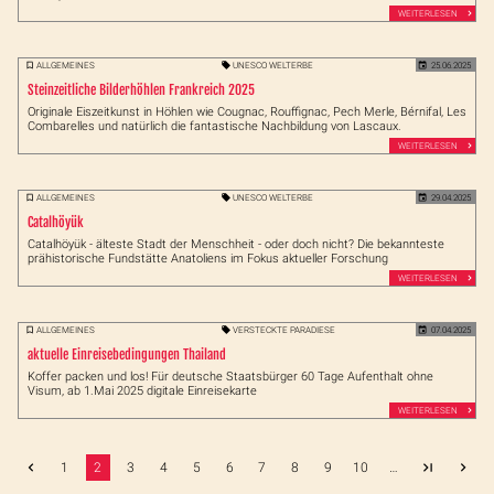
WEITERLESEN
ALLGEMEINES
UNESCO WELTERBE
25.06.2025
Steinzeitliche Bilderhöhlen Frankreich 2025
Originale Eiszeitkunst in Höhlen wie Cougnac, Rouffignac, Pech Merle, Bérnifal, Les
Combarelles und natürlich die fantastische Nachbildung von Lascaux.
WEITERLESEN
ALLGEMEINES
UNESCO WELTERBE
29.04.2025
Catalhöyük
Catalhöyük - älteste Stadt der Menschheit - oder doch nicht? Die bekannteste
prähistorische Fundstätte Anatoliens im Fokus aktueller Forschung
WEITERLESEN
ALLGEMEINES
VERSTECKTE PARADIESE
07.04.2025
aktuelle Einreisebedingungen Thailand
Koffer packen und los! Für deutsche Staatsbürger 60 Tage Aufenthalt ohne
Visum, ab 1.Mai 2025 digitale Einreisekarte
WEITERLESEN
1
2
3
4
5
6
7
8
9
10
…