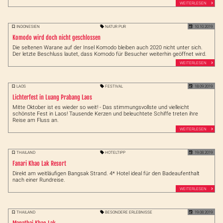
WEITERLESEN
INDONESIEN
NATUR PUR
10.10.2019
Komodo wird doch nicht geschlossen
Die seltenen Warane auf der Insel Komodo bleiben auch 2020 nicht unter sich.
Der letzte Beschluss lautet, dass Komodo für Besucher weiterhin geöffnet wird.
WEITERLESEN
LAOS
FESTIVAL
18.09.2019
Lichterfest in Luang Prabang Laos
Mitte Oktober ist es wieder so weit! - Das stimmungsvollste und vielleicht
schönste Fest in Laos! Tausende Kerzen und beleuchtete Schiffe treten ihre
Reise am Fluss an.
WEITERLESEN
THAILAND
HOTELTIPP
19.08.2019
Fanari Khao Lak Resort
Direkt am weitläufigen Bangsak Strand. 4* Hotel ideal für den Badeaufenthalt
nach einer Rundreise.
WEITERLESEN
THAILAND
BESONDERE ERLEBNISSE
19.08.2019