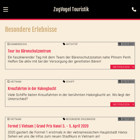
ZugVogel Touristik
Besondere Erlebnisse
KAMBODSCHA
AKTIVITÄT
12.12.2019
Tour ins Bärenschutzzentrum
Ein faszinierender Tag mit dem Team der Bärenschutzstation nahe Phnom Penh.
Helfen Sie aktiv mit bei der Versorgung der geretteten Bären!
WEITERLESEN
VIETNAM
SCHIFF
02.12.2019
Kreuzfahrten in der Halongbucht
Viele Schiffe bieten Kreuzfahrten in der berühmten Halongbucht an. Wo liegt der
Unterschied?
WEITERLESEN
VIETNAM
BESONDERE ERLEBNISSE
26.11.2019
Formel 1 Vietnam | Grand Prix Hanoi 3. - 5. April 2020
2020 gastiert die Formel 1 erstmals in der vietnamesischen Hauptstadt Hanoi.
Sehen wir uns die Infos zum neuen Stadtkurs in Vietnam an!