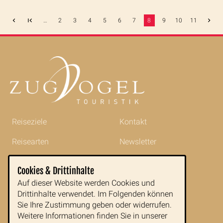
…
2
3
4
5
6
7
8
9
10
11
Reiseziele
Kontakt
Reisearten
Newsletter
Reisetipps
Impressum
Cookies & Drittinhalte
Indochina im Portrait
AGB
Auf dieser Website werden Cookies und
Drittinhalte verwendet. Im Folgenden können
Blog
Datenschutz
Sie Ihre Zustimmung geben oder widerrufen.
Weitere Informationen finden Sie in unserer