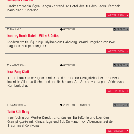
Manathai Khao Lak
Direkt am weitläufigen Bangsak Strand. 4* Hotel ideal für den Badeaufenthalt
nach einer Rundreise.
WEITERLESEN
THAILAND
HOTELTIPP
19.08.2019
Kantary Beach Hotel - Villas & Suites
Modern, weitläufig, ruhig - idyllisch am Pakarang Strand umgeben von zwei
Lagunen, Entspannung pur
WEITERLESEN
KAMBODSCHA
HOTELTIPP
19.08.2019
Knai Bang Chatt
Traumhafter Rückzugsort und Oase der Ruhe für Designliebhaber. Renovierte
koloniale Villen, zurückhaltend und ästhetisch. Am Strand von Kep im Süden von
Kambodscha.
WEITERLESEN
KAMBODSCHA
VERSTECKTE PARADIESE
19.08.2019
Tamu Koh Rong
Inselfeeling pur! Weißer Sandstrand, lässiger Barfußchic und luxuriöse
Glampingzelte mit Klimaanlage und Stil. Ein Hauch von Abenteuer auf der
Trauminsel Koh Rong.
WEITERLESEN