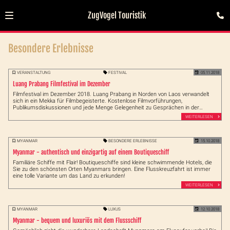
ZugVogel Touristik
Besondere Erlebnisse
VERANSTALTUNG
FESTIVAL
05.11.2018
Luang Prabang Filmfestival im Dezember
Filmfestival im Dezember 2018. Luang Prabang in Norden von Laos verwandelt
sich in ein Mekka für Filmbegeisterte. Kostenlose Filmvorführungen,
Publikumsdiskussionen und jede Menge Gelegenheit zu Gesprächen in der
UNESCO Weltkulturerbestadt.
WEITERLESEN
MYANMAR
BESONDERE ERLEBNISSE
15.10.2018
Myanmar - authentisch und einzigartig auf einem Boutiqueschiff
Familiäre Schiffe mit Flair! Boutiqueschiffe sind kleine schwimmende Hotels, die
Sie zu den schönsten Orten Myanmars bringen. Eine Flusskreuzfahrt ist immer
eine tolle Variante um das Land zu erkunden!
WEITERLESEN
MYANMAR
LUXUS
12.10.2018
Myanmar - bequem und luxuriös mit dem Flussschiff