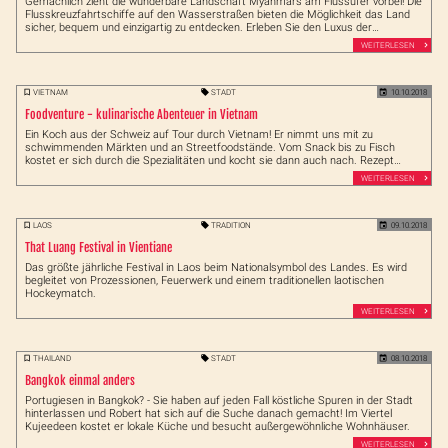
Gemächlich zieht die wunderbare Landschaft Myanmars am Flussufer vorbei! Die
Flusskreuzfahrtschiffe auf den Wasserstraßen bieten die Möglichkeit das Land
sicher, bequem und einzigartig zu entdecken. Erleben Sie den Luxus der
großartigen Schiffe…
WEITERLESEN
VIETNAM
STADT
10.10.2018
Foodventure - kulinarische Abenteuer in Vietnam
Ein Koch aus der Schweiz auf Tour durch Vietnam! Er nimmt uns mit zu
schwimmenden Märkten und an Streetfoodstände. Vom Snack bis zu Fisch
kostet er sich durch die Spezialitäten und kocht sie dann auch nach. Rezept
inklusive!
WEITERLESEN
LAOS
TRADITION
09.10.2018
That Luang Festival in Vientiane
Das größte jährliche Festival in Laos beim Nationalsymbol des Landes. Es wird
begleitet von Prozessionen, Feuerwerk und einem traditionellen laotischen
Hockeymatch.
WEITERLESEN
THAILAND
STADT
08.10.2018
Bangkok einmal anders
Portugiesen in Bangkok? - Sie haben auf jeden Fall köstliche Spuren in der Stadt
hinterlassen und Robert hat sich auf die Suche danach gemacht! Im Viertel
Kujeedeen kostet er lokale Küche und besucht außergewöhnliche Wohnhäuser.
WEITERLESEN