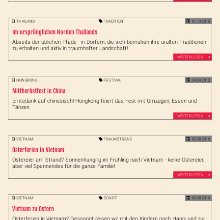
THAILAND
TRADITION
01.10.2018
Im ursprünglichen Norden Thailands
Abseits der üblichen Pfade - in Dörfern, die sich bemühen ihre uralten Traditionen
zu erhalten und aktiv in traumhafter Landschaft!
WEITERLESEN
HONGKONG
FESTIVAL
24.09.2018
Mittherbstfest in China
Erntedank auf chinesisch! Hongkong feiert das Fest mit Umzügen, Essen und
Tänzen
WEITERLESEN
VIETNAM
TRAUMSTRAND
02.08.2018
Osterferien in Vietnam
Ostereier am Strand? Sonnenhungrig im Frühling nach Vietnam - keine Ostereier,
aber viel Spannendes für die ganze Familie!
WEITERLESEN
VIETNAM
SCHIFF
02.08.2018
Vietnam zu Ostern
Osterferien in Vietnam? Gespannt reisen wir mit den Kindern nach Hanoi und zur