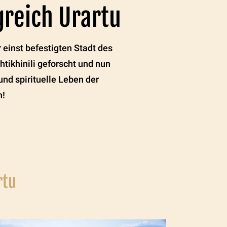
greich Urartu
 einst befestigten Stadt des
htikhinili geforscht und nun
und spirituelle Leben der
n!
rtu