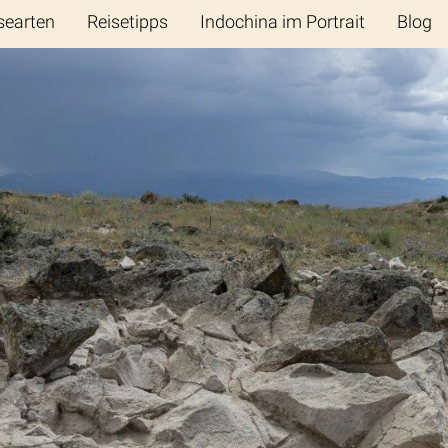
searten
Reisetipps
Indochina im Portrait
Blog