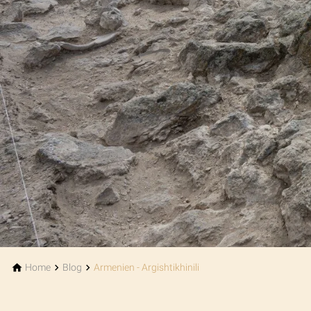
Home
Blog
Armenien - Argishtikhinili