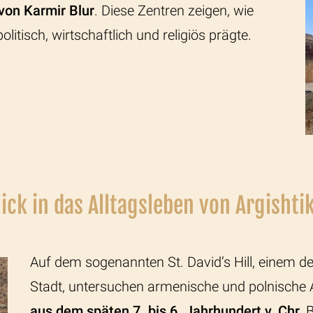
von Karmir Blur
. Diese Zentren zeigen, wie
litisch, wirtschaftlich und religiös prägte.
lick in das Alltagsleben von Argishtik
Auf dem sogenannten St. David’s Hill, einem de
Stadt, untersuchen armenische und polnische
aus dem späten 7. bis 6. Jahrhundert v. Chr.
B