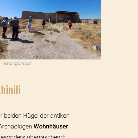
Festung Erebuni
hinili
r beiden Hügel der antiken
 Archäologen
Wohnhäuser
esonders überraschend: