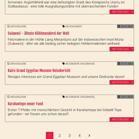
Armenien: Argishtikhinili war eine befestigten Stadt des Königreichs Urartu im
Südkaukasus - eine tolle Ausgrabungsstätte mit überraschenden Funden
WEITERLESEN
ARCHÄOLOGIE
SEHENSWERT
26.01.2026
Sulawesi - älteste Höhlenmalerei der Welt
Felsmalerei in der Höhle Liang Metanduno auf der indonesischen Insel Muna
(Sulawesi) - älter als alle bislang sicher belegten Höhlenmalereien weltweit.
WEITERLESEN
ARCHÄOLOGIE
BESONDERE ERLEBNISSE
21.11.2025
Kairo Grand Egyptian Museum Reisebericht
Riesiges Interesse am Grand Egyptian Museum und unsere Eindrücke davon!
WEITERLESEN
ARCHÄOLOGIE
BESONDERE ERLEBNISSE
19.11.2025
Karahantepe neuer Fund
Erster T-Pfeiler mit menschlichem Gesicht in Karahantepe bei Göbekli Tepe
gefunden - wir freuen uns schon darauf!
WEITERLESEN
1
2
3
4