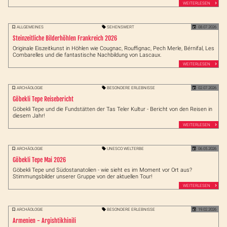
WEITERLESEN
ALLGEMEINES
SEHENSWERT
08.07.2026
Steinzeitliche Bilderhöhlen Frankreich 2026
Originale Eiszeitkunst in Höhlen wie Cougnac, Rouffignac, Pech Merle, Bérnifal, Les
Combarelles und die fantastische Nachbildung von Lascaux.
WEITERLESEN
ARCHÄOLOGIE
BESONDERE ERLEBNISSE
02.07.2026
Göbekli Tepe Reisebericht
Göbekli Tepe und die Fundstätten der Tas Teler Kultur - Bericht von den Reisen in
diesem Jahr!
WEITERLESEN
ARCHÄOLOGIE
UNESCO WELTERBE
06.05.2026
Göbekli Tepe Mai 2026
Göbekli Tepe und Südostanatolien - wie sieht es im Moment vor Ort aus?
Stimmungsbilder unserer Gruppe von der aktuellen Tour!
WEITERLESEN
ARCHÄOLOGIE
BESONDERE ERLEBNISSE
19.02.2026
Armenien - Argishtikhinili