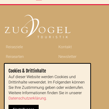
Reiseziele
Kontakt
Reisearten
Newsletter
Reisetipps
Impressum
Cookies & Drittinhalte
Indochina im Portrait
AGB
Auf dieser Website werden Cookies und
Drittinhalte verwendet. Im Folgenden können
Blog
Datenschutz
Sie Ihre Zustimmung geben oder widerrufen.
Weitere Informationen finden Sie in unserer
Datenschutzerklärung.
Zugvogeltouristik GmbH
Buchfeldgasse 16