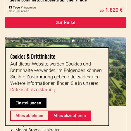
ideale Sommertour abseits üblicher Pfade
13 Tage
Privatreise
1.820 €
ab
ab 2 Personen
zur Reise
BEWÄHRT
DEUTSCHSPRACHIG GEFÜHRT
REISETIPP
Cookies & Drittinhalte
Auf dieser Website werden Cookies und
Drittinhalte verwendet. Im Folgenden können
Sie Ihre Zustimmung geben oder widerrufen.
Weitere Informationen finden Sie in unserer
Datenschutzerklärung.
Einstellungen
Java bis Bali Kurztour Privat
Alles ablehnen
Alles akzeptieren
Prambanan, Borobudur
Yogyakarta
Mount Bromo, Ijenkrater