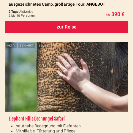
ausgezeichnetes Camp, großartige Tour! ANGEBOT
2 Tage
Aktivreise
390 €
ab
2 bis 16 Personen
zur Reise
AKTIV
BEWÄHRT
BELIEBT
Elephant Hills Dschungel Safari
hautnahe Begegnung mit Elefanten
Mithilfe bei Fütterung und Pflege