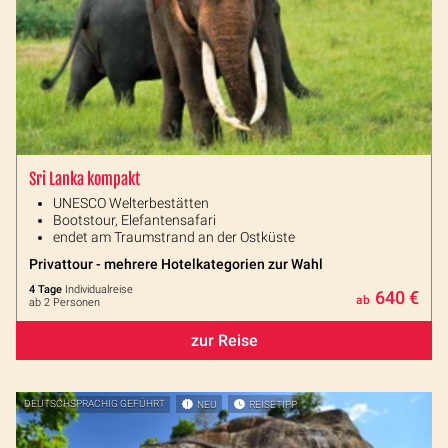
Sri Lanka kompakt
UNESCO Welterbestätten
Bootstour, Elefantensafari
endet am Traumstrand an der Ostküste
Privattour - mehrere Hotelkategorien zur Wahl
4 Tage
Individualreise
640 €
ab
ab 2 Personen
zur Reise
DEUTSCHSPRACHIG GEFÜHRT
NEU
REISETIPP