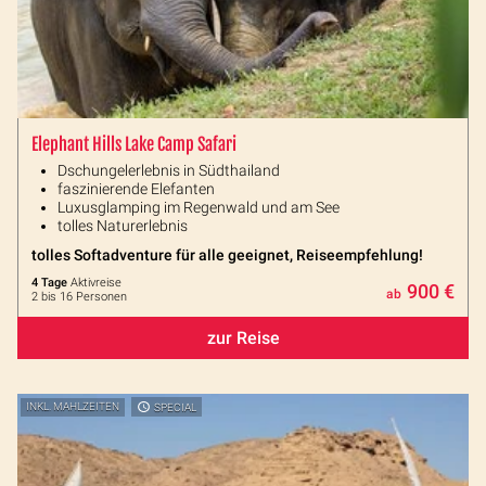
Elephant Hills Lake Camp Safari
Dschungelerlebnis in Südthailand
faszinierende Elefanten
Luxusglamping im Regenwald und am See
tolles Naturerlebnis
tolles Softadventure für alle geeignet, Reiseempfehlung!
4 Tage
Aktivreise
900 €
ab
2 bis 16 Personen
zur Reise
INKL. MAHLZEITEN
SPECIAL