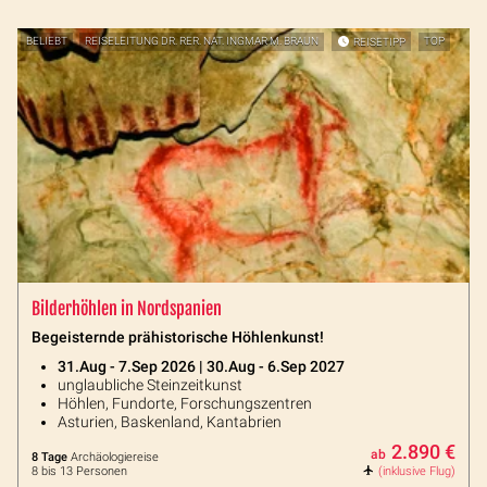
BELIEBT
REISELEITUNG DR. RER. NAT. INGMAR M. BRAUN
REISETIPP
TOP
Bilderhöhlen in Nordspanien
Begeisternde prähistorische Höhlenkunst!
31.Aug - 7.Sep 2026 | 30.Aug - 6.Sep 2027
unglaubliche Steinzeitkunst
Höhlen, Fundorte, Forschungszentren
Asturien, Baskenland, Kantabrien
2.890 €
ab
8 Tage
Archäologiereise
8 bis 13 Personen
(inklusive Flug)