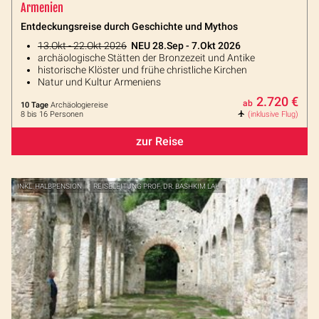
Armenien
Entdeckungsreise durch Geschichte und Mythos
13.Okt - 22.Okt 2026
NEU 28.Sep - 7.Okt 2026
archäologische Stätten der Bronzezeit und Antike
historische Klöster und frühe christliche Kirchen
Natur und Kultur Armeniens
2.720 €
ab
10 Tage
Archäologiereise
8 bis 16 Personen
(inklusive Flug)
zur Reise
INKL. HALBPENSION
REISELEITUNG PROF. DR. BASHKIM LAHI