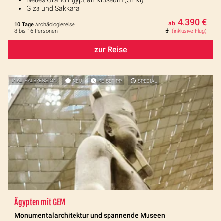
Neues Grand Egyptian Museum (GEM)
Giza und Sakkara
4.390 €
ab
10 Tage
Archäologiereise
8 bis 16 Personen
(inklusive Flug)
zur Reise
INKL. HALBPENSION
NEU
REISETIPP
SPECIAL
Ägypten mit GEM
Monumentalarchitektur und spannende Museen