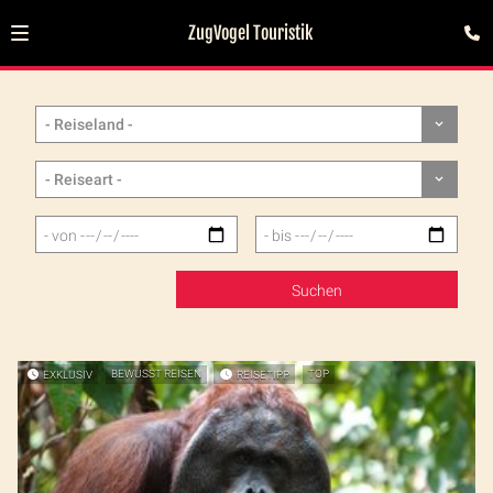
ZugVogel Touristik
EXKLUSIV
BEWUSST REISEN
REISETIPP
TOP