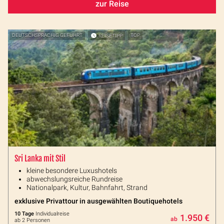
zur Reise
DEUTSCHSPRACHIG GEFÜHRT
REISETIPP
TOP
Sri Lanka mit Stil
kleine besondere Luxushotels
abwechslungsreiche Rundreise
Nationalpark, Kultur, Bahnfahrt, Strand
exklusive Privattour in ausgewählten Boutiquehotels
10 Tage
Individualreise
1.950 €
ab
ab 2 Personen