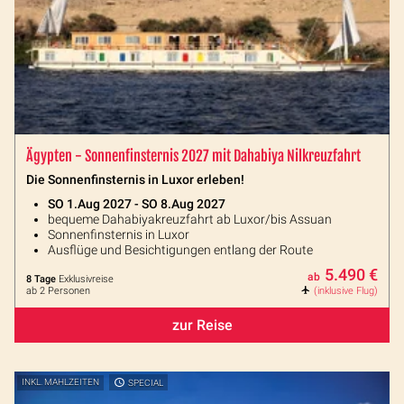
Ägypten - Sonnenfinsternis 2027 mit Dahabiya Nilkreuzfahrt
Die Sonnenfinsternis in Luxor erleben!
SO 1.Aug 2027 - SO 8.Aug 2027
bequeme Dahabiyakreuzfahrt ab Luxor/bis Assuan
Sonnenfinsternis in Luxor
Ausflüge und Besichtigungen entlang der Route
5.490 €
ab
8 Tage
Exklusivreise
ab 2 Personen
(inklusive Flug)
zur Reise
INKL. MAHLZEITEN
SPECIAL