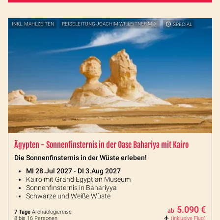
INKL. MAHLZEITEN
REISELEITUNG JOACHIM WILLEITNER M.A.
SPECIAL
Ägypten - Sonnenfinsternis in der Oase Bahariya mit Kairo
Die Sonnenfinsternis in der Wüste erleben!
MI 28.Jul 2027 - DI 3.Aug 2027
Kairo mit Grand Egyptian Museum
Sonnenfinsternis in Bahariyya
Schwarze und Weiße Wüste
5.090 €
ab
7 Tage
Archäologiereise
8 bis 16 Personen
(inklusive Flug)