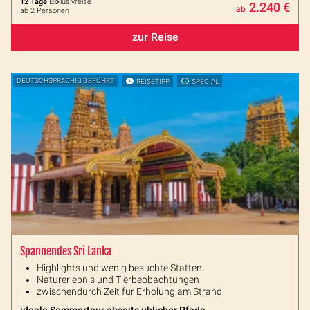
12 Tage
Exklusivreise
2.240 €
ab
ab 2 Personen
zur Reise
DEUTSCHSPRACHIG GEFÜHRT
REISETIPP
SPECIAL
Spannendes Sri Lanka
Highlights und wenig besuchte Stätten
Naturerlebnis und Tierbeobachtungen
zwischendurch Zeit für Erholung am Strand