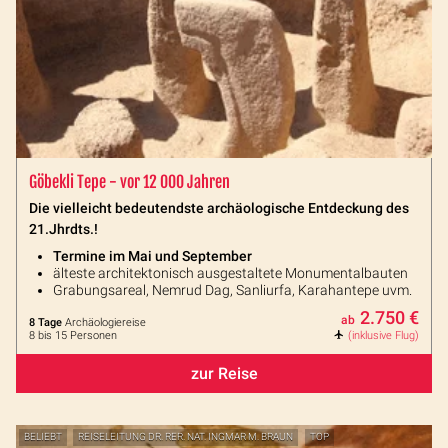
Göbekli Tepe - vor 12 000 Jahren
Die vielleicht bedeutendste archäologische Entdeckung des
21.Jhrdts.!
Termine im Mai und September
älteste architektonisch ausgestaltete Monumentalbauten
Grabungsareal, Nemrud Dag, Sanliurfa, Karahantepe uvm.
2.750 €
ab
8 Tage
Archäologiereise
8 bis 15 Personen
(inklusive Flug)
zur Reise
BELIEBT
REISELEITUNG DR. RER. NAT. INGMAR M. BRAUN
TOP