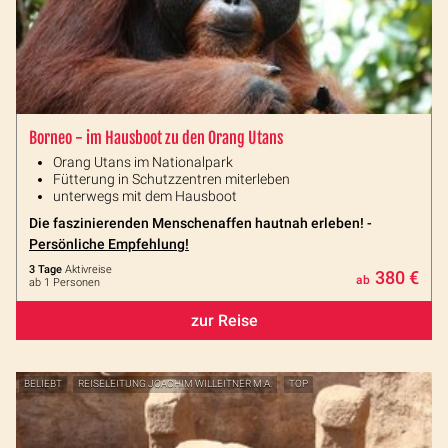
Borneo - im Hausboot zu den Orang Utans
Orang Utans im Nationalpark
Fütterung in Schutzzentren miterleben
unterwegs mit dem Hausboot
Die faszinierenden Menschenaffen hautnah erleben! -
Persönliche Empfehlung!
3 Tage
Aktivreise
380 €
ab
ab 1 Personen
zur Reise
BELIEBT
REISELEITUNG JOACHIM WILLEITNER M.A.
TOP