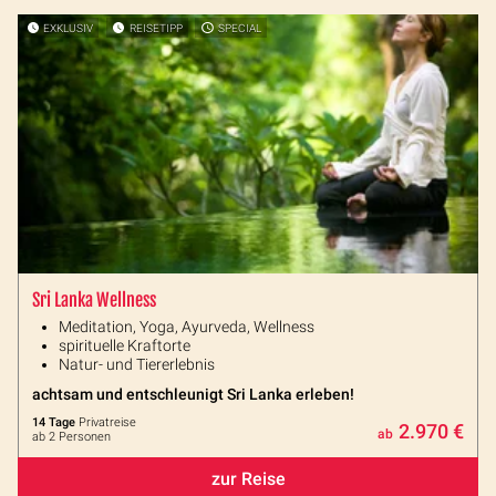
EXKLUSIV
REISETIPP
SPECIAL
Sri Lanka Wellness
Meditation, Yoga, Ayurveda, Wellness
spirituelle Kraftorte
Natur- und Tiererlebnis
achtsam und entschleunigt Sri Lanka erleben!
14 Tage
Privatreise
2.970 €
ab
ab 2 Personen
zur Reise