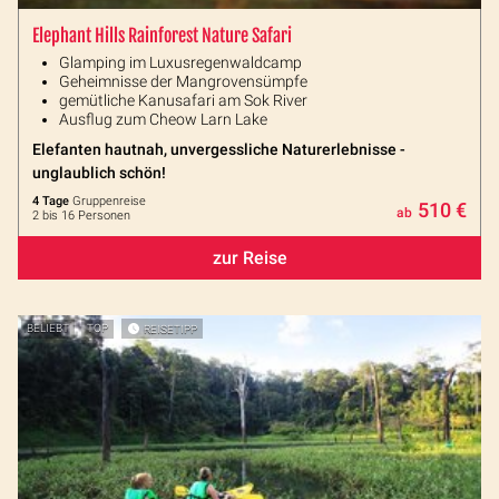
Elephant Hills Rainforest Nature Safari
Glamping im Luxusregenwaldcamp
Geheimnisse der Mangrovensümpfe
gemütliche Kanusafari am Sok River
Ausflug zum Cheow Larn Lake
Elefanten hautnah, unvergessliche Naturerlebnisse -
unglaublich schön!
4 Tage
Gruppenreise
510 €
ab
2 bis 16 Personen
zur Reise
BELIEBT
TOP
REISETIPP