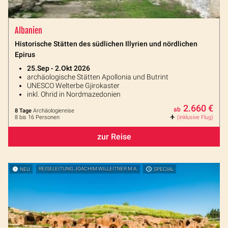
Albanien
Historische Stätten des südlichen Illyrien und nördlichen
Epirus
25.Sep - 2.Okt 2026
archäologische Stätten Apollonia und Butrint
UNESCO Welterbe Gjirokaster
inkl. Ohrid in Nordmazedonien
2.660 €
ab
8 Tage
Archäologiereise
8 bis 16 Personen
(inklusive Flug)
zur Reise
NEU
REISELEITUNG JOACHIM WILLEITNER M.A.
SPECIAL