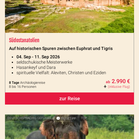
Südostanatolien
Auf historischen Spuren zwischen Euphrat und Tigris
04. Sep - 11. Sep 2026
seldschukische Meisterwerke
Hasankeyf und Dara
spirituelle Vielfalt: Aleviten, Christen und Eziden
2.990 €
ab
8 Tage
Archäologiereise
8 bis 16 Personen
(inklusive Flug)
zur Reise
DEUTSCHSPRACHIG GEFÜHRT
REISETIPP
TOP