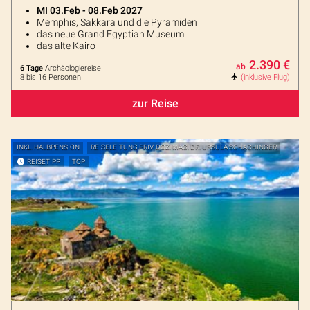
MI 03.Feb - 08.Feb 2027
Memphis, Sakkara und die Pyramiden
das neue Grand Egyptian Museum
das alte Kairo
2.390 €
ab
6 Tage
Archäologiereise
8 bis 16 Personen
(inklusive Flug)
zur Reise
INKL. HALBPENSION
REISELEITUNG PRIV. DOZ. MAG. DR. URSULA SCHACHINGER
REISETIPP
TOP