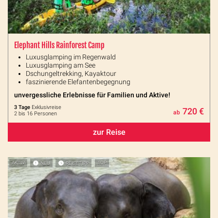
Elephant Hills Rainforest Camp
Luxusglamping im Regenwald
Luxusglamping am See
Dschungeltrekking, Kayaktour
faszinierende Elefantenbegegnung
unvergessliche Erlebnisse für Familien und Aktive!
3 Tage
Exklusivreise
720 €
ab
2 bis 16 Personen
zur Reise
AKTIV
NEU
REISETIPP
TOP