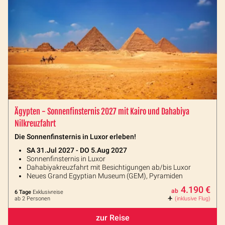
Ägypten - Sonnenfinsternis 2027 mit Kairo und Dahabiya
Nilkreuzfahrt
Die Sonnenfinsternis in Luxor erleben!
SA 31.Jul 2027 - DO 5.Aug 2027
Sonnenfinsternis in Luxor
Dahabiyakreuzfahrt mit Besichtigungen ab/bis Luxor
Neues Grand Egyptian Museum (GEM), Pyramiden
4.190 €
ab
6 Tage
Exklusivreise
ab 2 Personen
(inklusive Flug)
zur Reise