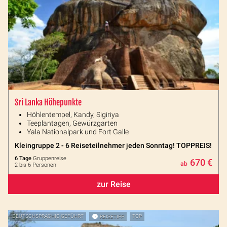
Sri Lanka Höhepunkte
Höhlentempel, Kandy, Sigiriya
Teeplantagen, Gewürzgarten
Yala Nationalpark und Fort Galle
Kleingruppe 2 - 6 Reiseteilnehmer jeden Sonntag! TOPPREIS!
6 Tage
Gruppenreise
670 €
ab
2 bis 6 Personen
zur Reise
DEUTSCHSPRACHIG GEFÜHRT
REISETIPP
TOP