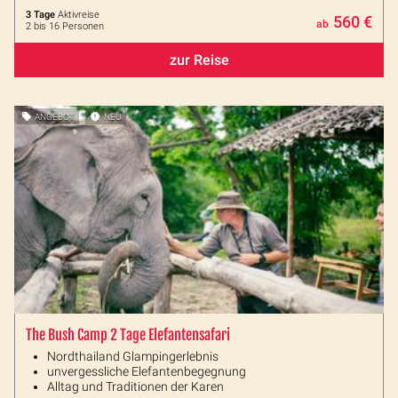
3 Tage
Aktivreise
560 €
ab
2 bis 16 Personen
zur Reise
ANGEBOT
NEU
The Bush Camp 2 Tage Elefantensafari
Nordthailand Glampingerlebnis
unvergessliche Elefantenbegegnung
Alltag und Traditionen der Karen