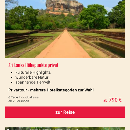
Sri Lanka Höhepunkte privat
kulturelle Highlights
wunderbare Natur
spannende Tierwelt
Privattour - mehrere Hotelkategorien zur Wahl
6 Tage
Individualreise
790 €
ab
ab 2 Personen
zur Reise