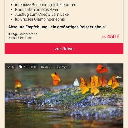
intensive Begegnung mit Elefanten
Kanusafari am Sok River
Ausflug zum Cheow Larn Lake
luxuriöses Glampingerlebnis
Absolute Empfehlung - ein großartiges Reiseerlebnis!
3 Tage
Gruppenreise
450 €
ab
2 bis 16 Personen
zur Reise
AKTIV
ANGEBOT
BELIEBT
BEWÄHRT