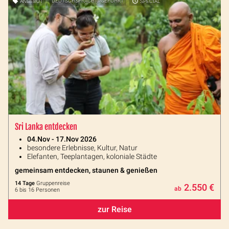
ANGEBOT
DEUTSCHSPRACHIG GEFÜHRT
SPECIAL
Sri Lanka entdecken
04.Nov - 17.Nov 2026
besondere Erlebnisse, Kultur, Natur
Elefanten, Teeplantagen, koloniale Städte
gemeinsam entdecken, staunen & genießen
14 Tage
Gruppenreise
2.550 €
ab
6 bis 16 Personen
zur Reise