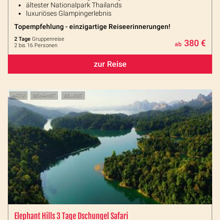
ältester Nationalpark Thailands
luxuriöses Glampingerlebnis
Topempfehlung - einzigartige Reiseerinnerungen!
2 Tage
Gruppenreise
380 €
ab
2 bis 16 Personen
zur Reise
AKTIV
BEWÄHRT
BELIEBT
Elephant Hills 3 Tage Dschungel Safari