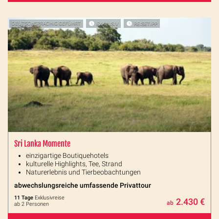
DEUTSCHSPRACHIG GEFÜHRT
EXKLUSIV
REISETIPP
Sri Lanka Momente
einzigartige Boutiquehotels
kulturelle Highlights, Tee, Strand
Naturerlebnis und Tierbeobachtungen
abwechslungsreiche umfassende Privattour
11 Tage
Exklusivreise
2.430 €
ab
ab 2 Personen