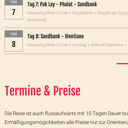
TAG
Tag 7: Pak Lay - Phalat - Sandbank
7
Anouvong River Cruise
Kayakfahrt
Besuch der Esss
Anouvong
TAG
Tag 8: Sandbank - Vientiane
8
Anouvong River Cruise
Vortrag
Ankunft Vientiane
Termine & Preise
Die Reise ist auch flussaufwärts mit 10 Tagen Dauer bu
Ermäßigungsmögichkeiten alle Preise nur zur Orientie