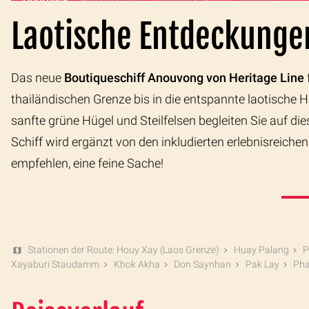
Überblick
Reiseverlauf
Termine & Preise
Impressionen
Laotische Entdeckunge
Das neue
Boutiqueschiff Anouvong von Heritage Line
thailändischen Grenze bis in die entspannte laotische 
sanfte grüne Hügel und Steilfelsen begleiten Sie auf d
Schiff wird ergänzt von den inkludierten erlebnisreich
empfehlen, eine feine Sache!
Stationen der Route: Houy Xay (Laos Grenze)
Huay Palang
P
Xayaburi Staudamm
Khok Akha
Don Saynhan
Pak Lay
Pha