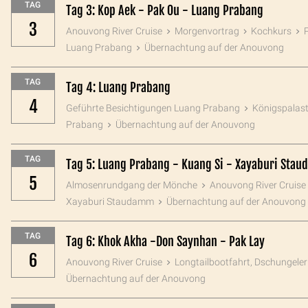
TAG
Tag 3: Kop Aek - Pak Ou - Luang Prabang
3
Anouvong River Cruise
Morgenvortrag
Kochkurs
Luang Prabang
Übernachtung auf der Anouvong
TAG
Tag 4: Luang Prabang
4
Geführte Besichtigungen Luang Prabang
Königspalas
Prabang
Übernachtung auf der Anouvong
TAG
Tag 5: Luang Prabang - Kuang Si - Xayaburi Sta
5
Almosenrundgang der Mönche
Anouvong River Cruise
Xayaburi Staudamm
Übernachtung auf der Anouvong
TAG
Tag 6: Khok Akha -Don Saynhan - Pak Lay
6
Anouvong River Cruise
Longtailbootfahrt, Dschungele
Übernachtung auf der Anouvong