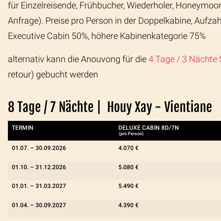
für Einzelreisende, Frühbucher, Wiederholer, Honeymoon
Anfrage). Preise pro Person in der Doppelkabine, Aufz
Executive Cabin 50%, höhere Kabinenkategorie 75%
alternativ kann die Anouvong für die
4 Tage / 3 Nächte
retour) gebucht werden
8 Tage / 7 Nächte | Houy Xay - Vientiane
TERMIN
DELUXE CABIN 8D/7N
(pro Person)
01.07. –
30.09.2026
4.070 €
01.10. –
31.12.2026
5.080 €
01.01. –
31.03.2027
5.490 €
01.04. –
30.09.2027
4.390 €