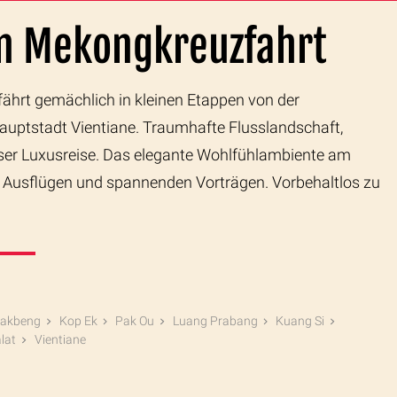
n Mekongkreuzfahrt
fährt gemächlich in kleinen Etappen von der
Hauptstadt Vientiane. Traumhafte Flusslandschaft,
ieser Luxusreise. Das elegante Wohlfühlambiente am
en Ausflügen und spannenden Vorträgen. Vorbehaltlos zu
akbeng
Kop Ek
Pak Ou
Luang Prabang
Kuang Si
lat
Vientiane