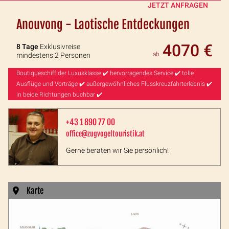
JETZT ANFRAGEN
Anouvong - Laotische Entdeckungen
4070 €
8 Tage
Exklusivreise
ab
mindestens 2 Personen
Boutiqueschiff der Luxusklasse ✔️ hervorragendes Service ✔️ tolle
Ausflüge und Vorträge ✔️ außergewöhnliches Flusskreuzfahrterlebnis ✔️
in beide Richtungen buchbar ✔️
+43 1 890 77 00
office@zugvogeltouristik.at
Gerne beraten wir Sie persönlich!
Karte