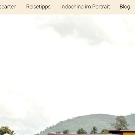
searten
Reisetipps
Indochina im Portrait
Blog