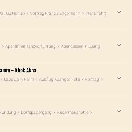
Pak Ou Höhlen
Vortrag Francis Engelmann
Weiterfahrt
t
Aperitif mit Tanzvorführung
Abendessen in Luang
udamm - Khok Akha
Laos Dairy Farm
Ausflug Kuang Si Fälle
Vortrag
rkundung
Dorfspaziergang
Fledermaushöhle