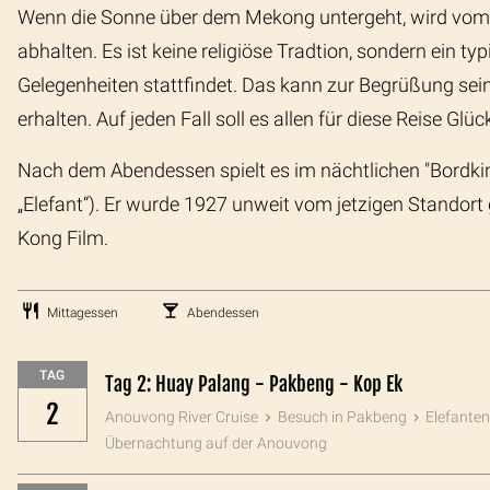
Wenn die Sonne über dem Mekong untergeht, wird vom D
abhalten. Es ist keine religiöse Tradtion, sondern ein ty
Gelegenheiten stattfindet. Das kann zur Begrüßung sein
erhalten. Auf jeden Fall soll es allen für diese Reise Glüc
Nach dem Abendessen spielt es im nächtlichen "Bordki
„Elefant“). Er wurde 1927 unweit vom jetzigen Standort
Kong Film.
Mittagessen
Abendessen
TAG
Tag 2: Huay Palang - Pakbeng - Kop Ek
2
Anouvong River Cruise
Besuch in Pakbeng
Elefante
Übernachtung auf der Anouvong