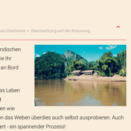
aci Zeremonie
Übernachtung auf der Anouvong
ändischen
e Ihr
 an Bord
Das Leben
t
ren wie
n das Weben überdies auch selbst ausprobieren. Auch
ert - ein spannender Prozess!