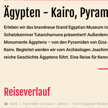
Überblick
Reiseverlauf
Termine & Preise
Impressionen
Ägypten - Kairo, Pyra
Erleben wir das brandneue Grand Egyptian Museum in 
Schatzkammer Tutanchamuns präsentiert! Außerdem er
Monumente Ägyptens – von den Pyramiden von Giza ü
Kairo. Begleitet werden wir vom Archäologen Joachim 
reiche Geschichte Ägyptens führt. Eine Reise für Kenn
Reiseverlauf
Kairo
Pyramiden von Giza
Sphinx
Grand Egyptian Museu