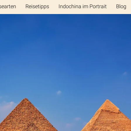
searten
Reisetipps
Indochina im Portrait
Blog