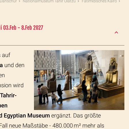
Dahschur
Nationalmuseum Tahir Ülatzu
Fatimidisches Kairo
 03.Feb - 8.Feb 2027
s auf
ra
und den
en
nsion wird
Tahrir-
hen
d Egyptian Museum
ergänzt. Das größte
Fall neue Maßstäbe - 480.000 m² mehr als