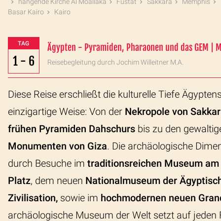
hängende Kirche Al Moallaka
Fustat
Sakkara
Memphis
Basar Kairo
Kairo
TAG
Ägypten - Pyramiden, Pharaonen und das GEM | Mi
1 - 6
Reisebegleitung durch Jochim Willeitner M.A.
Diese Reise erschließt die kulturelle Tiefe Ägypten
einzigartige Weise: Von der
Nekropole von Sakka
frühen Pyramiden Dahschurs
bis zu den gewaltig
Monumenten von Giza
. Die archäologische Dime
durch Besuche im
traditionsreichen Museum am 
Platz
, dem neuen
Nationalmuseum der Ägyptisc
Zivilisation,
sowie im
hochmodernen neuen Gran
archäologische Museum der Welt setzt auf jeden 