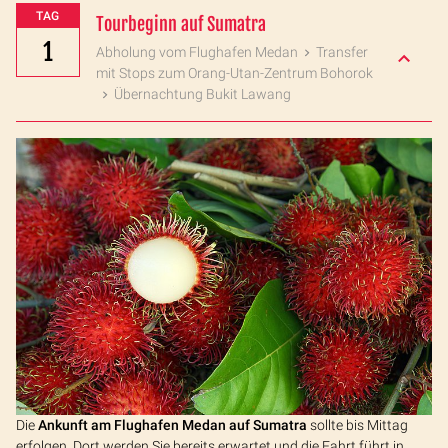
TAG
Tourbeginn auf Sumatra
1
Abholung vom Flughafen Medan
Transfer
mit Stops zum Orang-Utan-Zentrum Bohorok
Übernachtung Bukit Lawang
Die
Ankunft am Flughafen Medan auf Sumatra
sollte bis Mittag
erfolgen. Dort werden Sie bereits erwartet und die Fahrt führt in