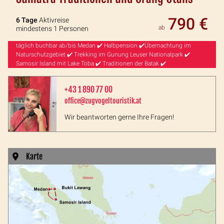
790 €
6 Tage
Aktivreise
ab
mindestens 1 Personen
täglich buchbar ab/bis Medan ✔️ Halbpension ✔️Übernachtung im
Naturschutzgebiet ✔️ Trekking im Gunung Leuser Nationalpark ✔️
Samosir Island mit Lake Toba ✔️ Traditionen der Batak ✔️
+43 1 890 77 00
office@zugvogeltouristik.at
Wir beantworten gerne Ihre Fragen!
Karte