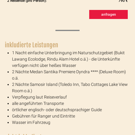
2 Reisende (pro Person):
790 €
anfragen
inkludierte Leistungen
1 Nacht einfache Unterbringung im Naturschutzgebiet (Bukit
Lawang Ecolodge, Rindu Alam Hotel o.ä.) - die Unterkünfte
verfügen nicht über heißes Wasser
2 Nächte Medan Santika Premiere Dyndra **** (Deluxe Room)
o.ä.
2 Nächte Samosir Island (Toledo Inn, Tabo Cottages Lake View
Room o.ä.)
Verpflegung laut Reiseverlauf
alle angeführten Transporte
örtlicher englisch- oder deutschsprachiger Guide
Gebühren für Ranger und Eintritte
Wasser im Fahrzeug