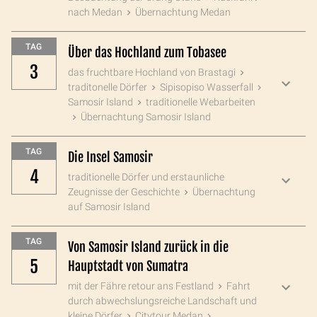
nach Medan
Übernachtung Medan
TAG
Über das Hochland zum Tobasee
3
das fruchtbare Hochland von Brastagi
traditonelle Dörfer
Sipisopiso Wasserfall
Samosir Island
traditionelle Webarbeiten
Übernachtung Samosir Island
TAG
Die Insel Samosir
4
traditionelle Dörfer und erstaunliche
Zeugnisse der Geschichte
Übernachtung
auf Samosir Island
TAG
Von Samosir Island zurück in die
5
Hauptstadt von Sumatra
mit der Fähre retour ans Festland
Fahrt
durch abwechslungsreiche Landschaft und
kleine Dörfer
Citytour Medan