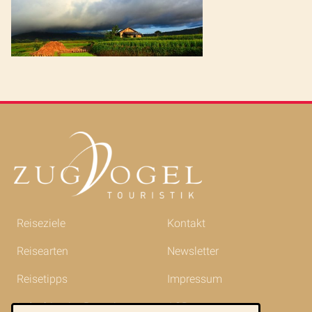
Reiseziele
Kontakt
Reisearten
Newsletter
Reisetipps
Impressum
Indochina im Portrait
AGB