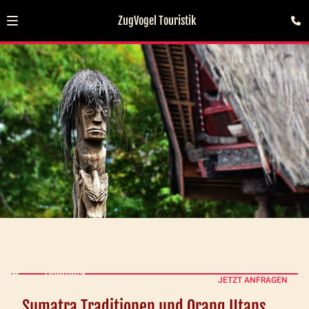
ZugVogel Touristik
Überblick
JETZT ANFRAGEN
Sumatra Traditionen und Orang Utans