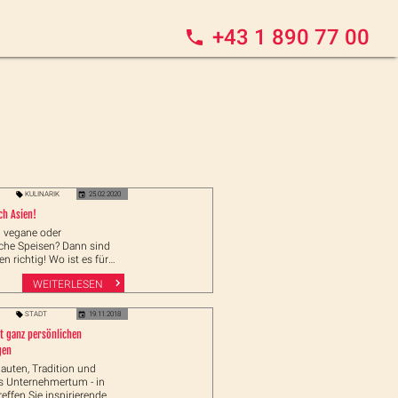
+43 1 890 77 00
KULINARIK
25.02.2020
ch Asien!
n vegane oder
sche Speisen? Dann sind
en richtig! Wo ist es für
ganz einfach und wo
WEITERLESEN
 besser acht?
STADT
19.11.2018
t ganz persönlichen
gen
auten, Tradition und
 Unternehmertum - in
effen Sie inspirierende