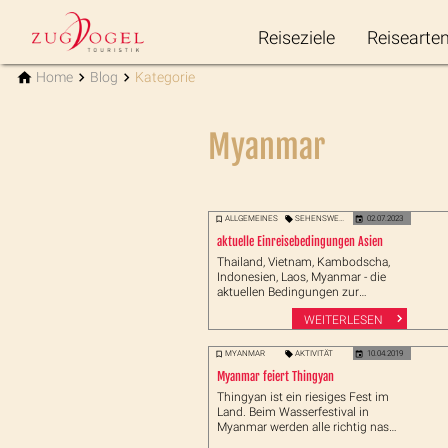
Reiseziele
Reisearte
Home
Blog
Kategorie
Myanmar
ALLGEMEINES
SEHENSWERT
02.07.2023
aktuelle Einreisebedingungen Asien
Thailand, Vietnam, Kambodscha,
Indonesien, Laos, Myanmar - die
aktuellen Bedingungen zur
Einreise - alle Länder für Reisende
WEITERLESEN
geöffnet
MYANMAR
AKTIVITÄT
10.04.2019
Myanmar feiert Thingyan
Thingyan ist ein riesiges Fest im
Land. Beim Wasserfestival in
Myanmar werden alle richtig nass
- eingeschränkte Öffnungszeiten