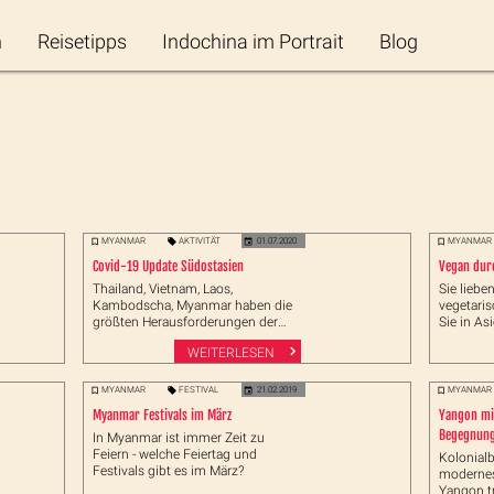
n
Reisetipps
Indochina im Portrait
Blog
MYANMAR
AKTIVITÄT
01.07.2020
MYANMAR
Covid-19 Update Südostasien
Vegan dur
Thailand, Vietnam, Laos,
Sie liebe
Kambodscha, Myanmar haben die
vegetari
größten Herausforderungen der
Sie in Asi
Pandemie gemeistert.
Veganer 
WEITERLESEN
geben wir
MYANMAR
FESTIVAL
21.02.2019
MYANMAR
Myanmar Festivals im März
Yangon mi
Begegnun
In Myanmar ist immer Zeit zu
Feiern - welche Feiertag und
Kolonialb
Festivals gibt es im März?
modernes
Yangon tr