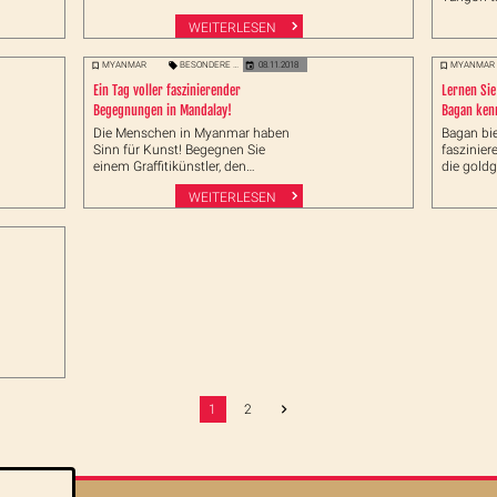
Unterneh
WEITERLESEN
ehemalige
Studente
eine spez
MYANMAR
BESONDERE ERLEBNISSE
08.11.2018
MYANMAR
Myanmar
Ein Tag voller faszinierender
Lernen Sie
Begegnungen in Mandalay!
Bagan ken
Die Menschen in Myanmar haben
Bagan bie
Sinn für Kunst! Begegnen Sie
faszinie
einem Graffitikünstler, den
die gold
Bewahrern traditioneller
Shwezigo
WEITERLESEN
Kunsttechniken und einem
den Mens
erfolgreichen Model. Alltag
aufgewac
abseits der goldglänzenden
Sie die 
Tempel in der Stadt Mandalay!
Myanmar 
1
2