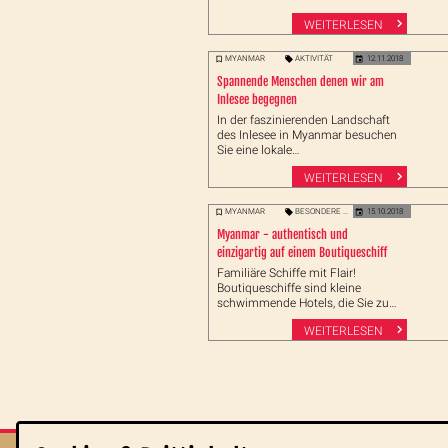
für Besichtigungen beachten!
WEITERLESEN
MYANMAR
AKTIVITÄT
12.11.2018
Spannende Menschen denen wir am
Inlesee begegnen
In der faszinierenden Landschaft
des Inlesee in Myanmar besuchen
Sie eine lokale
Zigarrenproduktion, treffen
WEITERLESEN
Handwerker, sprechen mit Bauern
auf schwimmenden Feldern und
essen Sie mit einer einheimischen
MYANMAR
BESONDERE ERLEBNISSE
15.10.2018
Familie.
Myanmar - authentisch und
einzigartig auf einem Boutiqueschiff
Familiäre Schiffe mit Flair!
Boutiqueschiffe sind kleine
schwimmende Hotels, die Sie zu
den schönsten Orten Myanmars
WEITERLESEN
bringen. Eine Flusskreuzfahrt ist
immer eine tolle Variante um das
Land zu erkunden!