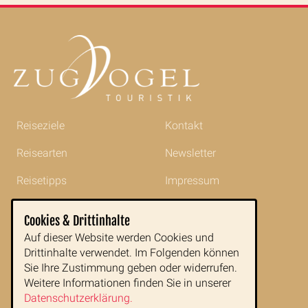
Reiseziele
Kontakt
Reisearten
Newsletter
Reisetipps
Impressum
Indochina im Portrait
AGB
Cookies & Drittinhalte
Service
Datenschutz
Auf dieser Website werden Cookies und
Drittinhalte verwendet. Im Folgenden können
Blog
Datenschutz
Sie Ihre Zustimmung geben oder widerrufen.
Weitere Informationen finden Sie in unserer
Datenschutzerklärung.
Zugvogeltouristik GmbH