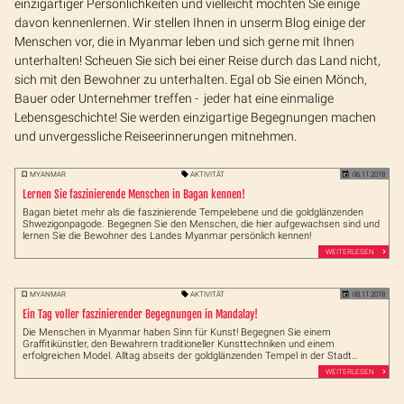
einzigartiger Persönlichkeiten und vielleicht möchten Sie einige
davon kennenlernen. Wir stellen Ihnen in unserm Blog einige der
Menschen vor, die in Myanmar leben und sich gerne mit Ihnen
unterhalten! Scheuen Sie sich bei einer Reise durch das Land nicht,
sich mit den Bewohner zu unterhalten. Egal ob Sie einen Mönch,
Bauer oder Unternehmer treffen - jeder hat eine einmalige
Lebensgeschichte! Sie werden einzigartige Begegnungen machen
und unvergessliche Reiseerinnerungen mitnehmen.
MYANMAR
AKTIVITÄT
06.11.2018
Lernen Sie faszinierende Menschen in Bagan kennen!
Bagan bietet mehr als die faszinierende Tempelebene und die goldglänzenden
Shwezigonpagode. Begegnen Sie den Menschen, die hier aufgewachsen sind und
lernen Sie die Bewohner des Landes Myanmar persönlich kennen!
WEITERLESEN
MYANMAR
AKTIVITÄT
08.11.2018
Ein Tag voller faszinierender Begegnungen in Mandalay!
Die Menschen in Myanmar haben Sinn für Kunst! Begegnen Sie einem
Graffitikünstler, den Bewahrern traditioneller Kunsttechniken und einem
erfolgreichen Model. Alltag abseits der goldglänzenden Tempel in der Stadt
Mandalay!
WEITERLESEN