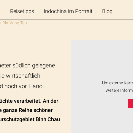
n
Reisetipps
Indochina im Portrait
Blog
a Ria-Vung Tau
eter südlich gelegene
ie wirtschaftlich
Um externe Karte
d noch vor Hanoi.
Weitere Inform
üchte verarbeitet. An der
e ganze Reihe schöner
turschutzgebiet Binh Chau