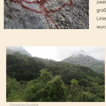
zwei
groß
Lini
wurd
Covalanas Ausblick