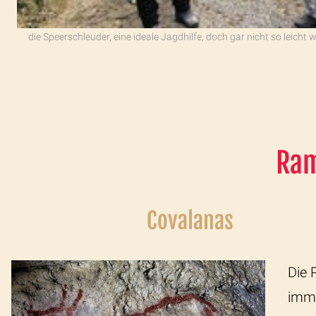
die Speerschleuder, eine ideale Jagdhilfe, doch gar nicht so leicht w
Ram
Covalanas
Die 
imme