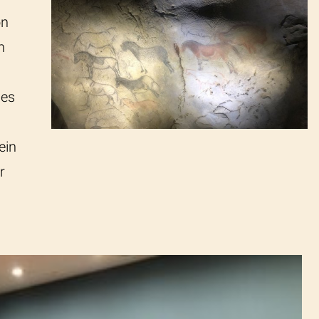
on
n
 es
ein
r