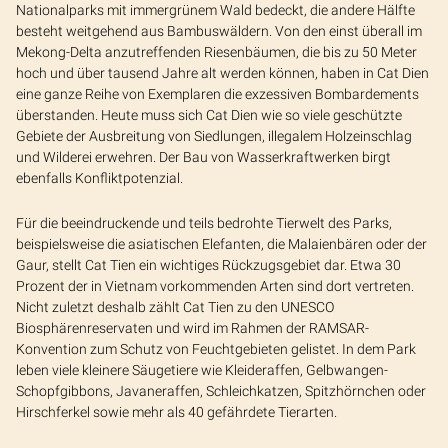
Nationalparks mit immergrünem Wald bedeckt, die andere Hälfte
besteht weitgehend aus Bambuswäldern. Von den einst überall im
Mekong-Delta anzutreffenden Riesenbäumen, die bis zu 50 Meter
hoch und über tausend Jahre alt werden können, haben in Cat Dien
eine ganze Reihe von Exemplaren die exzessiven Bombardements
überstanden. Heute muss sich Cat Dien wie so viele geschützte
Gebiete der Ausbreitung von Siedlungen, illegalem Holzeinschlag
und Wilderei erwehren. Der Bau von Wasserkraftwerken birgt
ebenfalls Konfliktpotenzial.
Für die beeindruckende und teils bedrohte Tierwelt des Parks,
beispielsweise die asiatischen Elefanten, die Malaienbären oder der
Gaur, stellt Cat Tien ein wichtiges Rückzugsgebiet dar. Etwa 30
Prozent der in Vietnam vorkommenden Arten sind dort vertreten.
Nicht zuletzt deshalb zählt Cat Tien zu den UNESCO
Biosphärenreservaten und wird im Rahmen der RAMSAR-
Konvention zum Schutz von Feuchtgebieten gelistet. In dem Park
leben viele kleinere Säugetiere wie Kleideraffen, Gelbwangen-
Schopfgibbons, Javaneraffen, Schleichkatzen, Spitzhörnchen oder
Hirschferkel sowie mehr als 40 gefährdete Tierarten.