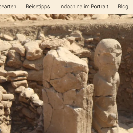
searten
Reisetipps
Indochina im Portrait
Blog