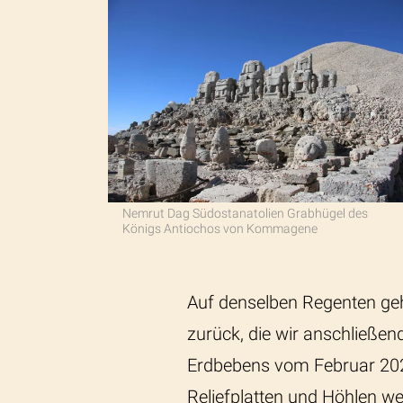
Nemrut Dag Südostanatolien Grabhügel des
Königs Antiochos von Kommagene
Auf denselben Regenten ge
zurück, die wir anschließen
Erdbebens vom Februar 2023
Reliefplatten und Höhlen weg