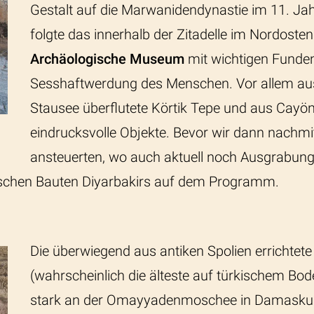
Gestalt auf die Marwanidendynastie im 11. Ja
folgte das innerhalb der Zitadelle im Nordoste
Archäologische Museum
mit wichtigen Funden
Sesshaftwerdung des Menschen. Vor allem au
Stausee überflutete Körtik Tepe und aus Cayö
eindrucksvolle Objekte. Bevor wir dann nachm
ansteuerten, wo auch aktuell noch Ausgrabung
rischen Bauten Diyarbakirs auf dem Programm.
Die überwiegend aus antiken Spolien errichtet
(wahrscheinlich die älteste auf türkischem Bode
stark an der Omayyadenmoschee in Damaskus o