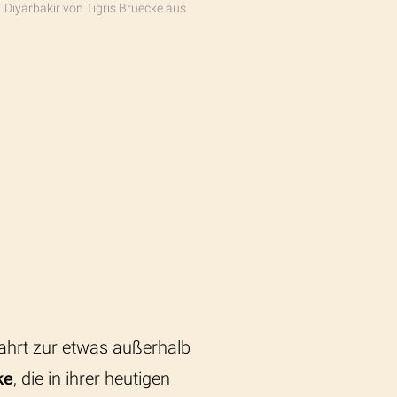
Diyarbakir von Tigris Bruecke aus
ahrt zur etwas außerhalb
ke
, die in ihrer heutigen