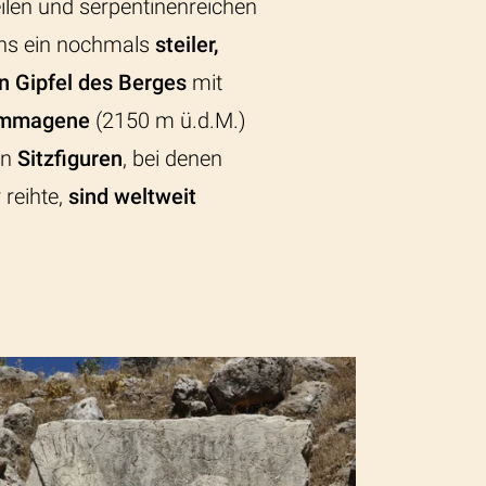
ilen und serpentinenreichen
uns ein nochmals
steiler,
en Gipfel des Berges
mit
Kommagene
(2150 m ü.d.M.)
en
Sitzfiguren
, bei denen
 reihte,
sind weltweit