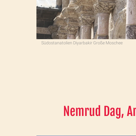
Südostanatolien Diyarbakir Große Moschee
Nemrud Dag, Ar