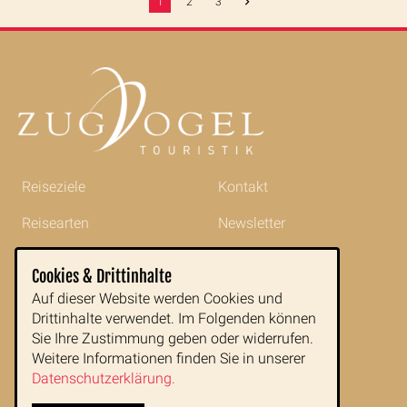
1
2
3
Reiseziele
Kontakt
Reisearten
Newsletter
Reisetipps
Impressum
Cookies & Drittinhalte
Indochina im Portrait
AGB
Auf dieser Website werden Cookies und
Drittinhalte verwendet. Im Folgenden können
Blog
Datenschutz
Sie Ihre Zustimmung geben oder widerrufen.
Weitere Informationen finden Sie in unserer
Datenschutzerklärung.
Zugvogeltouristik GmbH
Buchfeldgasse 16