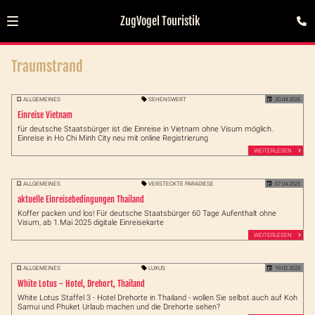
ZugVogel Touristik
Traumstrand
ALLGEMEINES
SEHENSWERT
20.04.2026
Einreise Vietnam
für deutsche Staatsbürger ist die Einreise in Vietnam ohne Visum möglich.
Einreise in Ho Chi Minh City neu mit online Registrierung
WEITERLESEN
ALLGEMEINES
VERSTECKTE PARADIESE
07.04.2025
aktuelle Einreisebedingungen Thailand
Koffer packen und los! Für deutsche Staatsbürger 60 Tage Aufenthalt ohne
Visum, ab 1.Mai 2025 digitale Einreisekarte
WEITERLESEN
ALLGEMEINES
LUXUS
19.02.2025
White Lotus - Hotel, Drehort, Thailand
White Lotus Staffel 3 - Hotel Drehorte in Thailand - wollen Sie selbst auch auf Koh
Samui und Phuket Urlaub machen und die Drehorte sehen?