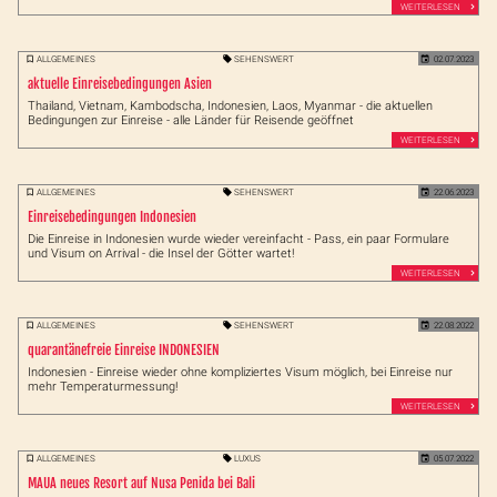
WEITERLESEN
ALLGEMEINES
SEHENSWERT
02.07.2023
aktuelle Einreisebedingungen Asien
Thailand, Vietnam, Kambodscha, Indonesien, Laos, Myanmar - die aktuellen
Bedingungen zur Einreise - alle Länder für Reisende geöffnet
WEITERLESEN
ALLGEMEINES
SEHENSWERT
22.06.2023
Einreisebedingungen Indonesien
Die Einreise in Indonesien wurde wieder vereinfacht - Pass, ein paar Formulare
und Visum on Arrival - die Insel der Götter wartet!
WEITERLESEN
ALLGEMEINES
SEHENSWERT
22.08.2022
quarantänefreie Einreise INDONESIEN
Indonesien - Einreise wieder ohne kompliziertes Visum möglich, bei Einreise nur
mehr Temperaturmessung!
WEITERLESEN
ALLGEMEINES
LUXUS
05.07.2022
MAUA neues Resort auf Nusa Penida bei Bali