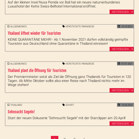
Auf der kleinen Insel Nusa Penida vor Bali hat ein neues naturverbundenes
Luxushotel der Kette Swiss-Belhotel International eröffnet.
WEITERLESEN
ALLGEMEINES
VERSTECKTE PARADIESE
15.10.2021
Thailand öffnet wieder für Touristen
KEINE QUARANTÄNE MEHR! - Ab 1.November 2021 dürfen vollständig geimpfte
Touristen aus Deutschland ohne Quarantäne in Thailand einreisen!
WEITERLESEN
ALLGEMEINES
VERSTECKTE PARADIESE
07.07.2021
Thailand plant die Öffnung für Touristen
Der Premierminister setzt als Ziel die Öffnung ganz Thailands für Touristen in 120
Tagen. Ab Mitte Oktober sollte also einer Reise nach Thailand nichts mehr im
Wege stehen!
WEITERLESEN
THAILAND
SCHIFF
15.04.2020
Sehnsucht Segeln!
Start der neuen Dokuserie "Sehnsucht Segeln" mit der Starclipper am 20.April!
WEITERLESEN