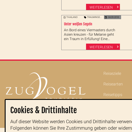
WEITERLESEN
THAILAND
TRAUMINSELN
04.09.2018
Unter weißen Segeln
An Bord eines Viermasters durch
Asien kreuzen - für Melanie geht
ein Traum in Erfüllung! Eine
Woche schippert sie mit der
WEITERLESEN
Starclipper von Phuket nach
Singapur und ist zum wahren Fan
geworden.
Reiseziele
Reisearten
Reisetipps
Indochina im Po
Cookies & Drittinhalte
Blog
Auf dieser Website werden Cookies und Drittinhalte verwen
Folgenden können Sie Ihre Zustimmung geben oder widerr