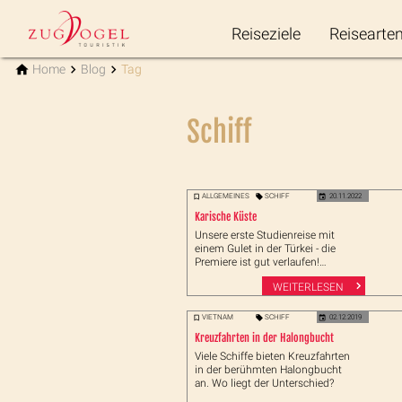
Reiseziele
Reisearte
Home
Blog
Tag
Schiff
ALLGEMEINES
SCHIFF
20.11.2022
Karische Küste
Unsere erste Studienreise mit
einem Gulet in der Türkei - die
Premiere ist gut verlaufen!
Entspannt entlang der Küste von
WEITERLESEN
Bodrum nach Fetiye.
VIETNAM
SCHIFF
02.12.2019
Kreuzfahrten in der Halongbucht
Viele Schiffe bieten Kreuzfahrten
in der berühmten Halongbucht
an. Wo liegt der Unterschied?