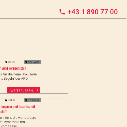
+43 1 890 77 00
SCHIFF
07.01.2020
r wird Fernsehstar!
s für die neue Dokuserie
ht Segeln" der ARD!
WEITERLESEN
LUXUS
12.10.2018
 bequem und luxuriös mit
chiff
ch zieht die wunderbare
aft Myanmars am
 vorbei! Die