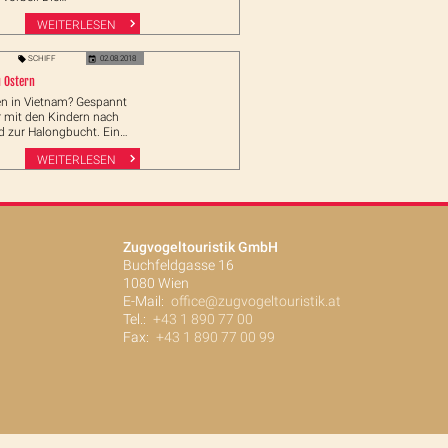
zfahrtschiffe auf den
WEITERLESEN
raßen bieten die
it das Land sicher,
nd einzigartig zu
SCHIFF
02.08.2018
n. Erleben Sie den Luxus
u Ostern
rtigen Schiffe…
ien in Vietnam? Gespannt
r mit den Kindern nach
d zur Halongbucht. Ein
eiseziel für die ganze
WEITERLESEN
Zugvogeltouristik GmbH
Buchfeldgasse 16
1080 Wien
E-Mail:
office@zugvogeltouristik.at
Tel.:
+43 1 890 77 00
Fax:
+43 1 890 77 00 99