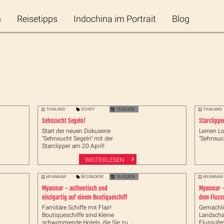
n
Reisetipps
Indochina im Portrait
Blog
THAILAND
SCHIFF
15.04.2020
THAILAND
Sehnsucht Segeln!
Starclippe
Start der neuen Dokuserie
Leinen Lo
"Sehnsucht Segeln" mit der
"Sehnsuc
Starclipper am 20.April!
WEITERLESEN
MYANMAR
BESONDERE ERLEBNISSE
15.10.2018
MYANMAR
Myanmar - authentisch und
Myanmar -
einzigartig auf einem Boutiqueschiff
dem Flusss
Familiäre Schiffe mit Flair!
Gemächli
Boutiqueschiffe sind kleine
Landsch
schwimmende Hotels, die Sie zu
Flussufer