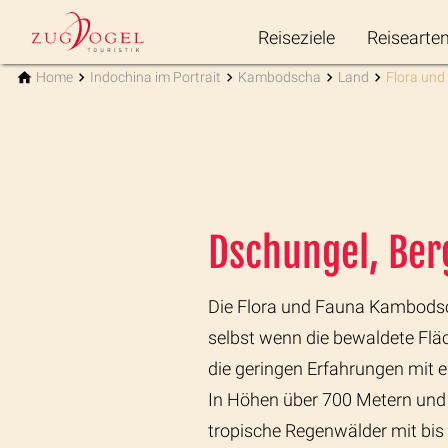
Reiseziele
Reisearte
Home
Indochina im Portrait
Kambodscha
Land
Flora und
Dschungel, Ber
Die Flora und Fauna Kambodscha
selbst wenn die bewaldete Fläch
die geringen Erfahrungen mit 
In Höhen über 700 Metern und 
tropische Regenwälder mit bi