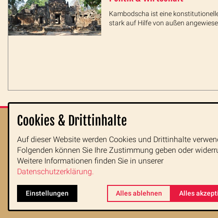
Kambodscha ist eine konstitutionell
stark auf Hilfe von außen angewiese
Cookies & Drittinhalte
Reiseziele
Auf dieser Website werden Cookies und Drittinhalte verwen
Reisearten
Folgenden können Sie Ihre Zustimmung geben oder widerr
Weitere Informationen finden Sie in unserer
Reisetipps
Datenschutzerklärung.
Indochina im Po
Einstellungen
Alles ablehnen
Alles akzept
Blog