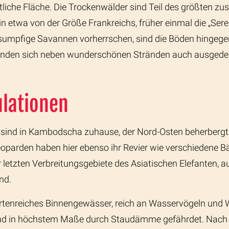
ftliche Fläche. Die Trockenwälder sind Teil des größte
in etwa von der Größe Frankreichs, früher einmal die „Ser
pfige Savannen vorherrschen, sind die Böden hingegen
efinden sich neben wunderschönen Stränden auch ausged
lationen
n sind in Kambodscha zuhause, der Nord-Osten beherberg
eoparden haben hier ebenso ihr Revier wie verschiedene B
 letzten Verbreitungsgebiete des Asiatischen Elefanten, 
nd.
artenreiches Binnengewässer, reich an Wasservögeln und W
und in höchstem Maße durch Staudämme gefährdet. Nach