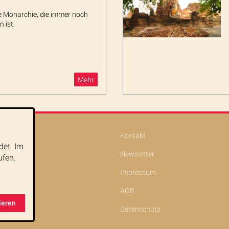
e Monarchie, die immer noch
n ist.
Mehr
Kontakt
det. Im
Newsletter
ufen.
Impressum
rtrait
AGB
ieren
Datenschutz