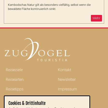
Kambodschas Natur gilt als besonders vielfältig, selbst wenn die
bewaldete Fläche kontinuierlich sinkt.
Mehr
Reiseziele
Kontakt
Reisearten
Newsletter
Reisetipps
Impressum
Indochina im Portrait
AGB
Cookies & Drittinhalte