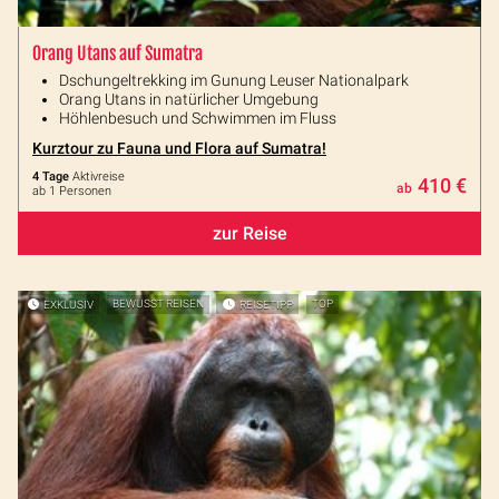
Orang Utans auf Sumatra
Dschungeltrekking im Gunung Leuser Nationalpark
Orang Utans in natürlicher Umgebung
Höhlenbesuch und Schwimmen im Fluss
Kurztour zu Fauna und Flora auf Sumatra!
4 Tage
Aktivreise
410 €
ab
ab 1 Personen
zur Reise
EXKLUSIV
BEWUSST REISEN
REISETIPP
TOP