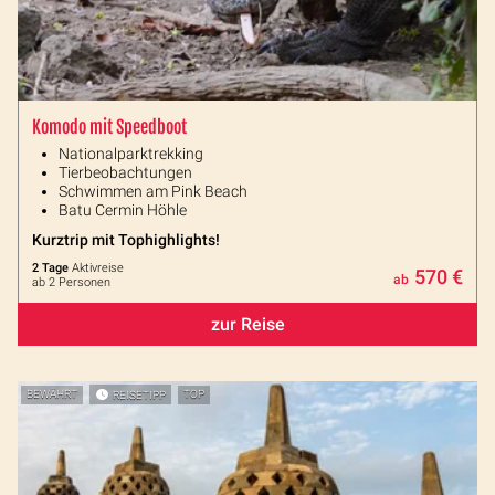
Komodo mit Speedboot
Nationalparktrekking
Tierbeobachtungen
Schwimmen am Pink Beach
Batu Cermin Höhle
Kurztrip mit Tophighlights!
2 Tage
Aktivreise
570 €
ab
ab 2 Personen
zur Reise
BEWÄHRT
REISETIPP
TOP