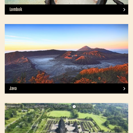
Lombok
Java
BEWÄHRT
DEUTSCHSPRACHIG GEFÜHRT
REISETIPP