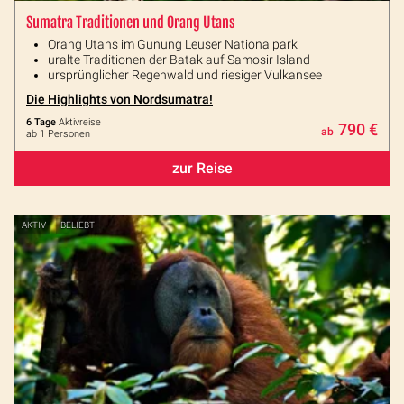
Sumatra Traditionen und Orang Utans
Orang Utans im Gunung Leuser Nationalpark
uralte Traditionen der Batak auf Samosir Island
ursprünglicher Regenwald und riesiger Vulkansee
Die Highlights von Nordsumatra!
6 Tage
Aktivreise
790 €
ab
ab 1 Personen
zur Reise
AKTIV
BELIEBT