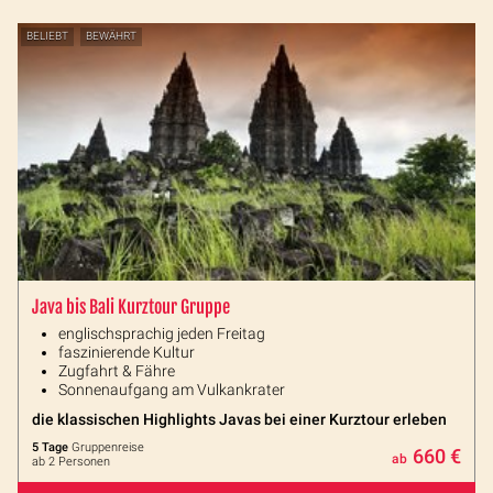
BELIEBT
BEWÄHRT
Java bis Bali Kurztour Gruppe
englischsprachig jeden Freitag
faszinierende Kultur
Zugfahrt & Fähre
Sonnenaufgang am Vulkankrater
die klassischen Highlights Javas bei einer Kurztour erleben
5 Tage
Gruppenreise
660 €
ab
ab 2 Personen