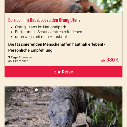
Borneo - im Hausboot zu den Orang Utans
Orang Utans im Nationalpark
Fütterung in Schutzzentren miterleben
unterwegs mit dem Hausboot
Die faszinierenden Menschenaffen hautnah erleben! -
Persönliche Empfehlung!
3 Tage
Aktivreise
380 €
ab
ab 1 Personen
zur Reise
AKTIV
BELIEBT
EXKLUSIV