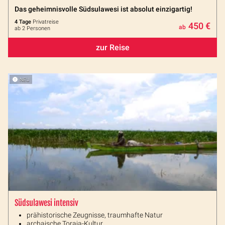
Das geheimnisvolle Südsulawesi ist absolut einzigartig!
4 Tage
Privatreise
450 €
ab
ab 2 Personen
zur Reise
NEU
Südsulawesi intensiv
prähistorische Zeugnisse, traumhafte Natur
archaische Toraja-Kultur