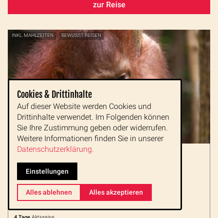
zur Reise
INKL. MAHLZEITEN
BEWUSST REISEN
Cookies & Drittinhalte
Auf dieser Website werden Cookies und
Drittinhalte verwendet. Im Folgenden können
Sie Ihre Zustimmung geben oder widerrufen.
Weitere Informationen finden Sie in unserer
Datenschutzerklärung.
Borneo - Orang Utan und Dayak
Flusskreuzfahrt mit traditionellem Holzschiff
Einstellungen
Orang Utans auf den Flussinseln
traditionelle Dörfer der Dayak
Dorfleben mit Gummiplantagen und Gewürzkaffee
Alles ablehnen
Alles akzeptieren
Komfortabel und entspannt zu den Wundern Borneos!
4 Tage
Aktivreise