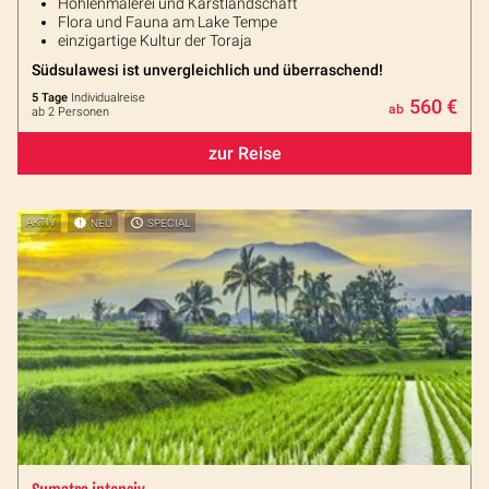
Höhlenmalerei und Karstlandschaft
Flora und Fauna am Lake Tempe
einzigartige Kultur der Toraja
Südsulawesi ist unvergleichlich und überraschend!
5 Tage
Individualreise
560 €
ab
ab 2 Personen
zur Reise
AKTIV
NEU
SPECIAL