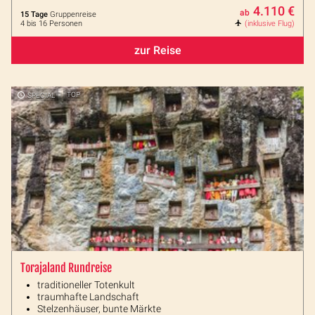
4.110 €
ab
15 Tage
Gruppenreise
4 bis 16 Personen
(inklusive Flug)
zur Reise
SPECIAL
TOP
Torajaland Rundreise
traditioneller Totenkult
traumhafte Landschaft
Stelzenhäuser, bunte Märkte