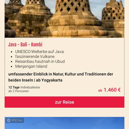
Java - Bali - Kombi
UNESCO Welterbe auf Java
faszinierende Vulkane
Reisanbau hautnah in Ubud
Menjangan Island
umfassender Einblick in Natur, Kultur und Traditionen der
beiden Inseln | ab Yogyakarta
12 Tage
Individualreise
1.460 €
ab
ab 2 Personen
zur Reise
SPECIAL