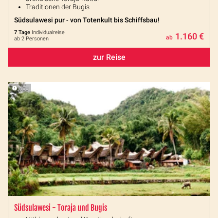
Traditionen der Bugis
Südsulawesi pur - von Totenkult bis Schiffsbau!
7 Tage
Individualreise
1.160 €
ab
ab 2 Personen
zur Reise
NEU
Südsulawesi - Toraja und Bugis