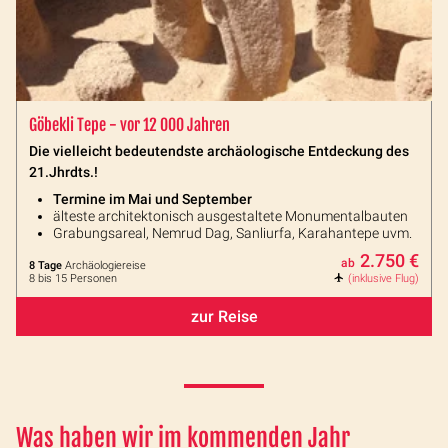
Göbekli Tepe - vor 12 000 Jahren
Die vielleicht bedeutendste archäologische Entdeckung des
21.Jhrdts.!
Termine im Mai und September
älteste architektonisch ausgestaltete Monumentalbauten
Grabungsareal, Nemrud Dag, Sanliurfa, Karahantepe uvm.
2.750 €
ab
8 Tage
Archäologiereise
8 bis 15 Personen
(inklusive Flug)
zur Reise
Was haben wir im kommenden Jahr