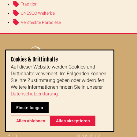
Tradition
UNESCO Welterbe
Versteckte Paradiese
Cookies & Drittinhalte
Auf dieser Website werden Cookies und
Drittinhalte verwendet. Im Folgenden können
Sie Ihre Zustimmung geben oder widerrufen.
Reiseziele
Kontakt
Weitere Informationen finden Sie in unserer
Datenschutzerklärung.
Reisearten
Newsletter
Einstellungen
Reisetipps
Impressum
Alles ablehnen
Alles akzeptieren
Indochina im Portrait
AGB
Blog
Datenschutz