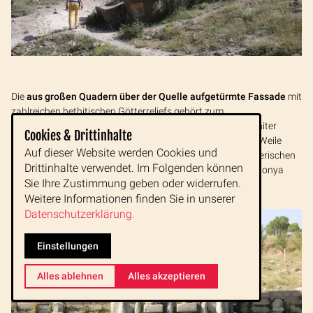
Die
aus großen Quadern über der Quelle aufgetürmte Fassade
mit
zahlreichen hethitischen Götterreliefs gehört zum
Beeindruckendsten, was uns das rätselhafte Volk der Hethiter
Cookies & Drittinhalte
hinterlassen hat und es nimmt nicht wunder, dass es eine Weile
Auf dieser Website werden Cookies und
dauert, bis die Reisegruppe wieder dazu bereit ist, den malerischen
Drittinhalte verwendet. Im Folgenden können
und mystischen Ort zu verlassen und die Rückfahrt nach Konya
Sie Ihre Zustimmung geben oder widerrufen.
anzutreten.
Weitere Informationen finden Sie in unserer
Datenschutzerklärung.
Einstellungen
Alles ablehnen
Alles akzeptieren