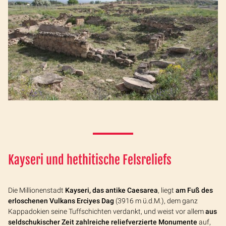
Kayseri und hethitische Felsreliefs
Die Millionenstadt
Kayseri, das antike Caesarea
, liegt
am Fuß des
erloschenen Vulkans Erciyes Dag
(3916 m ü.d.M.), dem ganz
Kappadokien seine Tuffschichten verdankt, und weist vor allem
aus
seldschukischer Zeit zahlreiche reliefverzierte Monumente
auf,