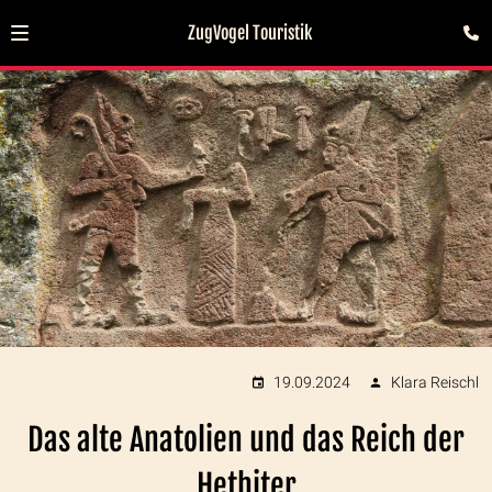
ZugVogel Touristik
19.09.2024
Klara Reischl
Das alte Anatolien und das Reich der
Hethiter