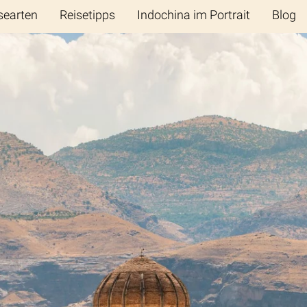
searten
Reisetipps
Indochina im Portrait
Blog