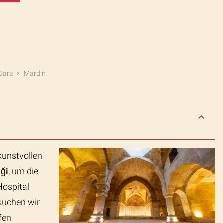
Dara
Mardin
kunstvollen
iği
, um die
Hospital
suchen wir
fen