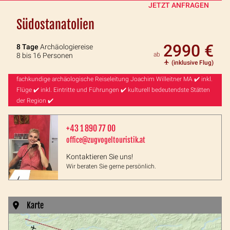
JETZT ANFRAGEN
Südostanatolien
2990 €
8 Tage
Archäologiereise
ab
8 bis 16 Personen
(inklusive Flug)
fachkundige archäologische Reiseleitung Joachim Willeitner MA ✔️ inkl.
Flüge ✔️ inkl. Eintritte und Führungen ✔️ kulturell bedeutendste Stätten
der Region ✔️
+43 1 890 77 00
office@zugvogeltouristik.at
Kontaktieren Sie uns!
Wir beraten Sie gerne persönlich.
Karte