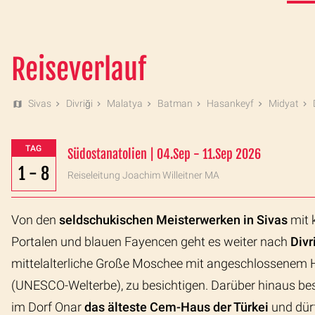
Reiseverlauf
Sivas
Divriği
Malatya
Batman
Hasankeyf
Midyat
TAG
Südostanatolien | 04.Sep - 11.Sep 2026
1 - 8
Reiseleitung Joachim Willeitner MA
Von den
seldschukischen Meisterwerken in Sivas
mit 
Portalen und blauen Fayencen geht es weiter nach
Divr
mittelalterliche Große Moschee mit angeschlossenem 
(UNESCO-Welterbe), zu besichtigen. Darüber hinaus be
im Dorf Onar
das älteste Cem-Haus der Türkei
und dür