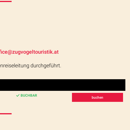
fice@zugvogeltouristik.at
enreiseleitung durchgeführt.
BUCHBAR
buchen