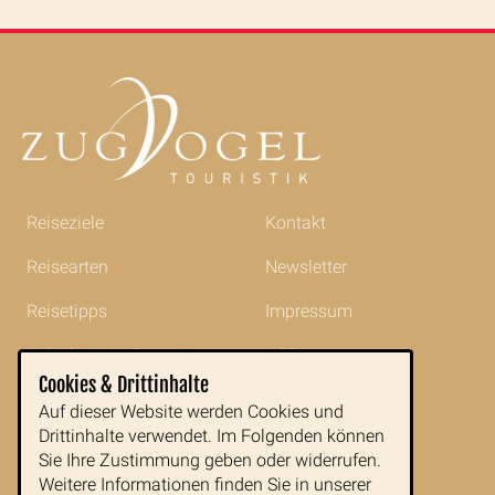
Reiseziele
Kontakt
Reisearten
Newsletter
Reisetipps
Impressum
Indochina im Portrait
AGB
Cookies & Drittinhalte
Blog
Datenschutz
Auf dieser Website werden Cookies und
Drittinhalte verwendet. Im Folgenden können
Sie Ihre Zustimmung geben oder widerrufen.
Zugvogeltouristik GmbH
Weitere Informationen finden Sie in unserer
Buchfeldgasse 16