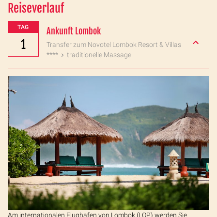
Reiseverlauf
TAG
Ankunft Lombok
1
Transfer zum Novotel Lombok Resort & Villas
****
traditionelle Massage
Am internationalen Flughafen von Lombok (LOP) werden Sie