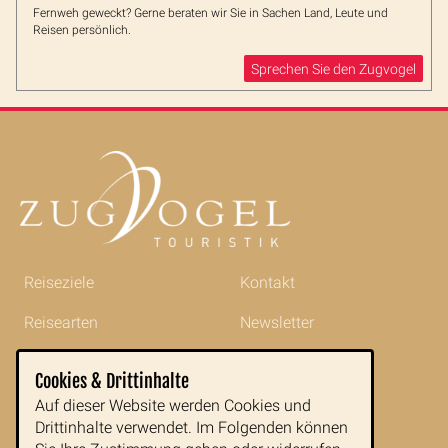
Fernweh geweckt? Gerne beraten wir Sie in Sachen Land, Leute und
Reisen persönlich.
Sprechen Sie den Zugvogel
Reiseziele
Kontakt
Reisearten
Newsletter
Reisetipps
Impressum
Cookies & Drittinhalte
Indochina im Portrait
AGB
Auf dieser Website werden Cookies und
Drittinhalte verwendet. Im Folgenden können
Blog
Datenschutz