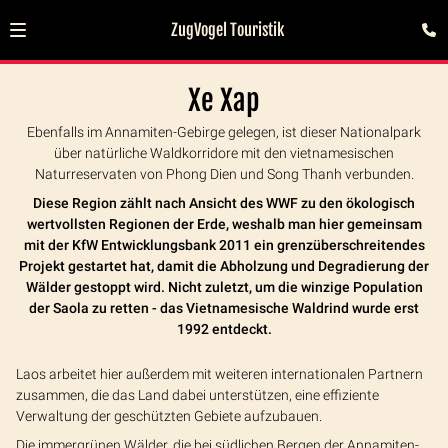
ZugVogel Touristik
Xe Xap
Ebenfalls im Annamiten-Gebirge gelegen, ist dieser Nationalpark
über natürliche Waldkorridore mit den vietnamesischen
Naturreservaten von Phong Dien und Song Thanh verbunden.
Diese Region zählt nach Ansicht des WWF zu den ökologisch
wertvollsten Regionen der Erde, weshalb man hier gemeinsam
mit der KfW Entwicklungsbank 2011 ein grenzüberschreitendes
Projekt gestartet hat, damit die Abholzung und Degradierung der
Wälder gestoppt wird. Nicht zuletzt, um die winzige Population
der Saola zu retten - das Vietnamesische Waldrind wurde erst
1992 entdeckt.
Laos arbeitet hier außerdem mit weiteren internationalen Partnern
zusammen, die das Land dabei unterstützen, eine effiziente
Verwaltung der geschützten Gebiete aufzubauen.
Die immergrünen Wälder, die bei südlichen Bergen der Annamiten-