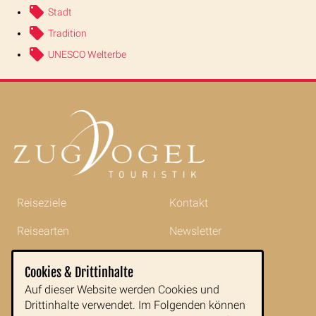
Stadt
Tradition
UNESCO Welterbe
Reiseziele
Kontakt
Reisearten
Newsletter
Reisetipps
Impressum
Cookies & Drittinhalte
Indochina im Portrait
AGB
Auf dieser Website werden Cookies und
Drittinhalte verwendet. Im Folgenden können
Blog
Datenschutz