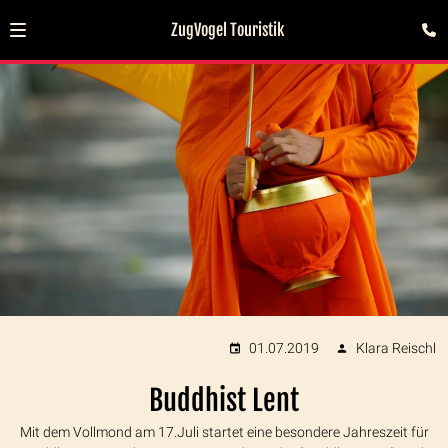
ZugVogel Touristik
01.07.2019
Klara Reischl
Buddhist Lent
Mit dem Vollmond am 17.Juli startet eine besondere Jahreszeit für